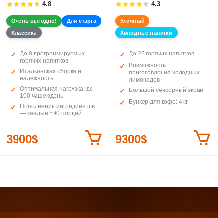
4.8
4.3
Очень выгодно!
Для старта
Уличный
Классика
Холодные напитки
До 8 программируемых
До 25 горячих напитков
горячих напитков
Возможность
Итальянская сборка и
приготовления холодных
надежность
лимонадов
Оптимальная нагрузка: до
Большой сенсорный экран
100 чашек/день
Бункер для кофе: 4 кг
Пополнение ингредиентов
— каждые ~90 порций
3900$
9300$