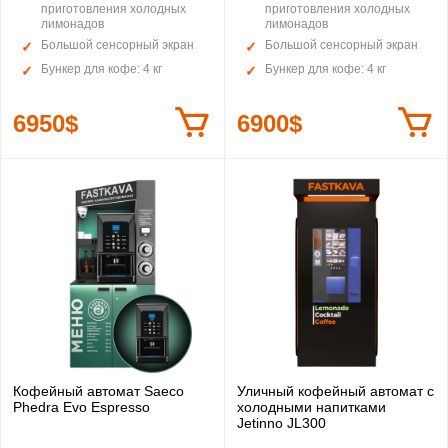
приготовления холодных
приготовления холодных
лимонадов
лимонадов
Большой сенсорный экран
Большой сенсорный экран
Бункер для кофе: 4 кг
Бункер для кофе: 4 кг
6950$
6900$
Кофейный автомат Saeco
Уличный кофейный автомат с
Phedra Evo Espresso
холодными напитками
Jetinno JL300