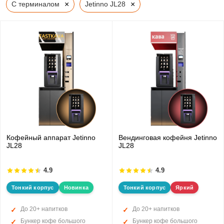
×
×
С терминалом
Jetinno JL28
Кофейный аппарат Jetinno
Вендинговая кофейня Jetinno
JL28
JL28
4.9
4.9
Тонкий корпус
Новинка
Тонкий корпус
Яркий
До 20+ напитков
До 20+ напитков
Бункер кофе большого
Бункер кофе большого