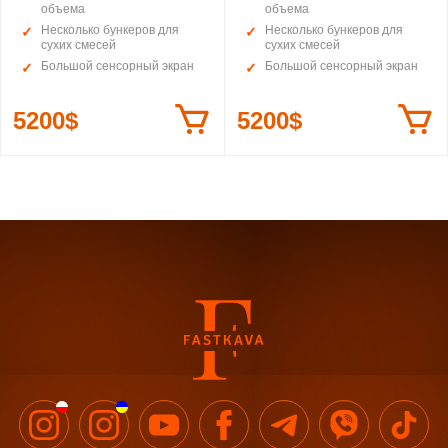
объема
объема
Несколько бункеров для
Несколько бункеров для
сухих смесей
сухих смесей
Большой сенсорный экран
Большой сенсорный экран
5200$
5200$