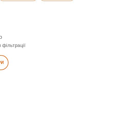
о
 фільтрації
РИ