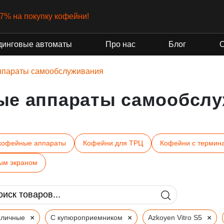
-7% на покупку кофейни!
динговые автоматы
Про нас
Блог
ппараты самообслуживания
ые аппараты самообслу
кофейные аппараты
Кофейни для ТРЦ
Кофейни с термин
ым экраном
×
×
×
аличные
С купюроприемником
Azkoyen Vitro S5