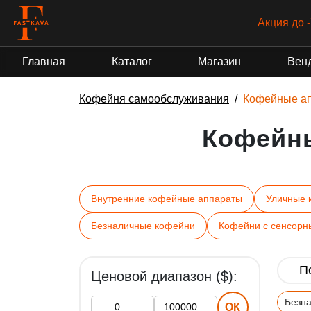
Акция до 
Главная
Каталог
Магазин
Вен
Кофейня самообслуживания
Кофейные а
Кофейн
Внутренние кофейные аппараты
Уличные 
Безналичные кофейни
Кофейни с сенсорн
Ценовой диапазон ($):
Безн
ОК