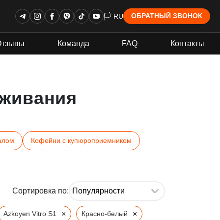
🏳 RU
ОБРАТНЫЙ ЗВОНОК
Отзывы
Команда
FAQ
Контакты
живания
алом
Кофейни с купюроприемником
Сортировка по:
×
×
Azkoyen Vitro S1
Красно-белый