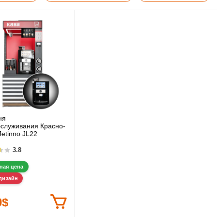
ня
служивания Красно-
Jetinno JL22
3.8
ная цена
дизайн
0$