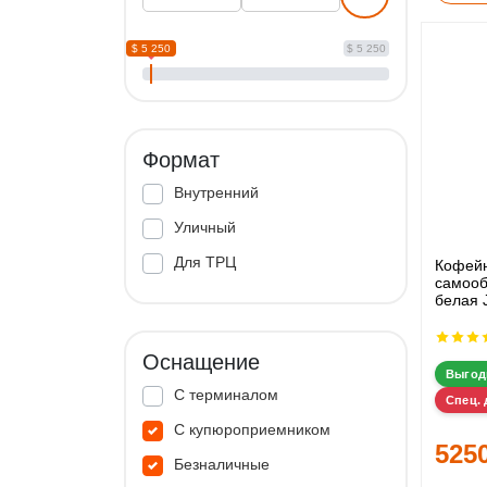
$ 5 250
$ 5 250
Формат
Внутренний
Уличный
Для ТРЦ
Кофей
самооб
белая 
Оснащение
Выгод
С терминалом
Спец. 
С купюроприемником
525
Безналичные