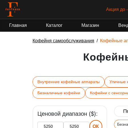
Акция до 
Главная
Каталог
Магазин
Вен
Кофейня самообслуживания
Кофейные а
Кофейн
Внутренние кофейные аппараты
Уличные 
Безналичные кофейни
Кофейни с сенсорн
Ценовой диапазон ($):
Безн
ОК