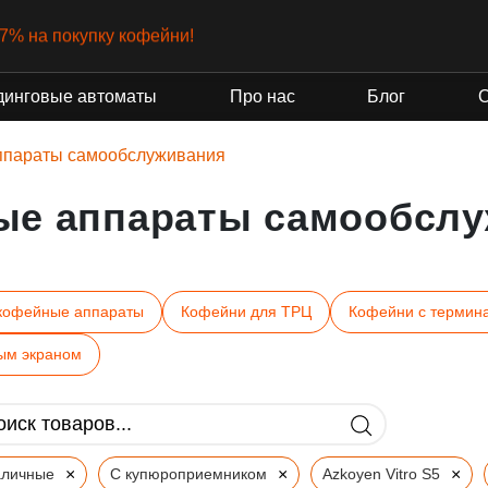
-7% на покупку кофейни!
динговые автоматы
Про нас
Блог
ппараты самообслуживания
ые аппараты самообслу
кофейные аппараты
Кофейни для ТРЦ
Кофейни с термин
ым экраном
×
×
×
аличные
С купюроприемником
Azkoyen Vitro S5