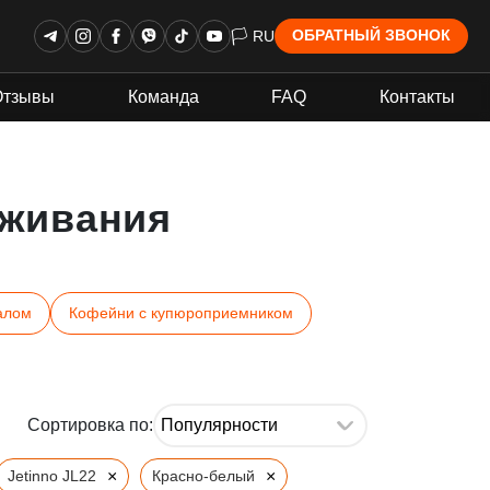
🏳 RU
ОБРАТНЫЙ ЗВОНОК
Отзывы
Команда
FAQ
Контакты
живания
алом
Кофейни с купюроприемником
Сортировка по:
×
×
Jetinno JL22
Красно-белый