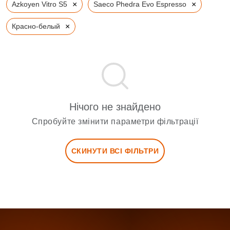
×
×
Azkoyen Vitro S5
Saeco Phedra Evo Espresso
×
Красно-белый
Нічого не знайдено
Спробуйте змінити параметри фільтрації
СКИНУТИ ВСІ ФІЛЬТРИ