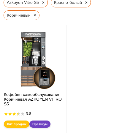
×
×
Azkoyen Vitro S5
Красно-белый
×
Коричневый
Кофейня самообслуживания
Коричневая AZKOYEN VITRO
S5
3.8
Хит продаж
Премиум