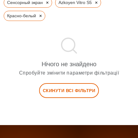
×
×
Сенсорный экран
Azkoyen Vitro S5
×
Красно-белый
Нічого не знайдено
Спробуйте змінити параметри фільтрації
СКИНУТИ ВСІ ФІЛЬТРИ