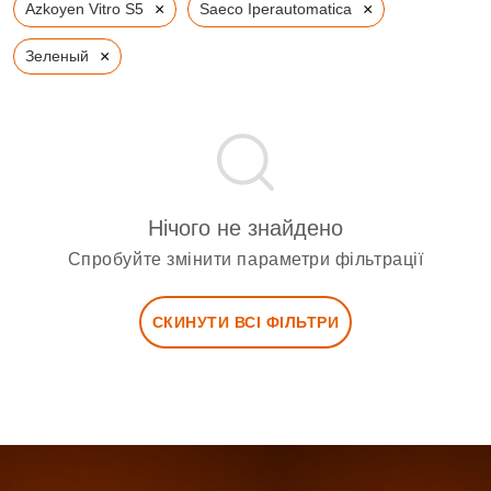
×
×
Azkoyen Vitro S5
Saeco Iperautomatica
×
Зеленый
Нічого не знайдено
Спробуйте змінити параметри фільтрації
СКИНУТИ ВСІ ФІЛЬТРИ