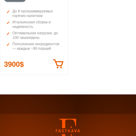
До 8 программируемых
горячих напитков
Итальянская сборка и
надежность
Оптимальная нагрузка: до
100 чашек/день
Пополнение ингредиентов
— каждые ~90 порций
3900$