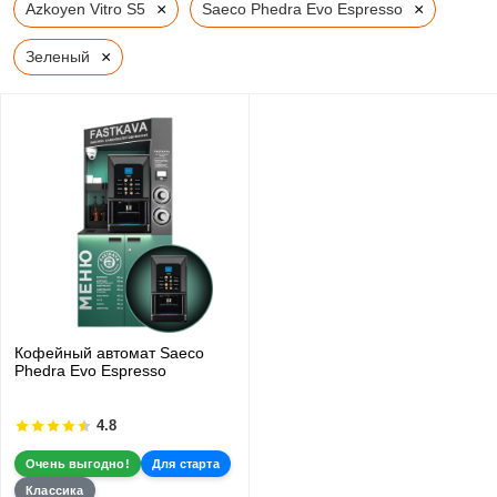
×
×
Azkoyen Vitro S5
Saeco Phedra Evo Espresso
×
Зеленый
Кофейный автомат Saeco
Phedra Evo Espresso
4.8
Очень выгодно!
Для старта
Классика