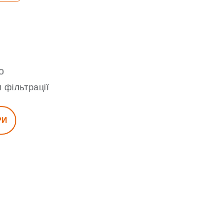
о
 фільтрації
РИ