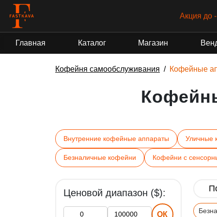
Акция до 
Главная
Каталог
Магазин
Вен
Кофейня самообслуживания
Кофейные а
Кофейн
Внутренние кофейные аппараты
Уличные 
Безналичные кофейни
Кофейни с сенсорн
Ценовой диапазон ($):
Безн
ОК