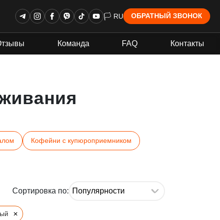
🏳 RU
ОБРАТНЫЙ ЗВОНОК
Отзывы
Команда
FAQ
Контакты
живания
алом
Кофейни с купюроприемником
Сортировка по:
×
ный