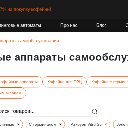
-7% на покупку кофейни!
динговые автоматы
Про нас
Блог
ппараты самообслуживания
ые аппараты самообслу
кофейные аппараты
Кофейни для ТРЦ
Кофейни с термин
ым экраном
×
×
×
аличные
С терминалом
Azkoyen Vitro S5
Зеле