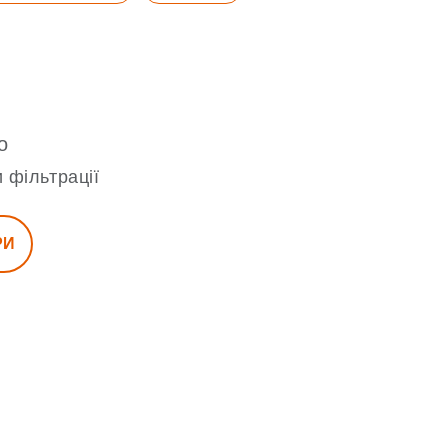
о
 фільтрації
РИ