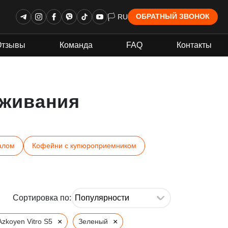
🏳 RU
ОБРАТНЫЙ ЗВОНОК
Отзывы
Команда
FAQ
Контакты
живания
алом
Кофейни с купюроприемником
Сортировка по:
×
×
Azkoyen Vitro S5
Зеленый