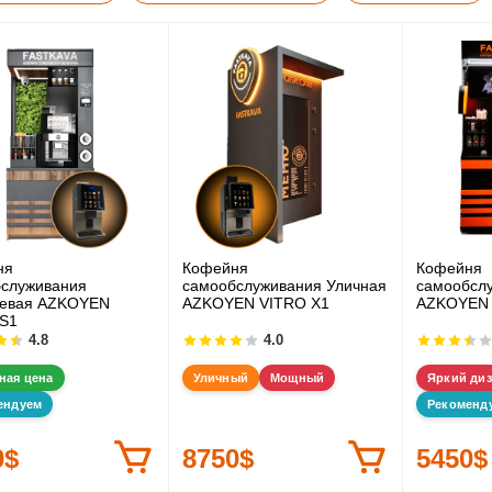
ня
Кофейня
Кофейня
служивания
самообслуживания Уличная
самообсл
невая AZKOYEN
AZKOYEN VITRO X1
AZKOYEN 
S1
4.8
4.0
ная цена
Уличный
Мощный
Яркий ди
ендуем
Рекоменд
0$
8750$
5450$