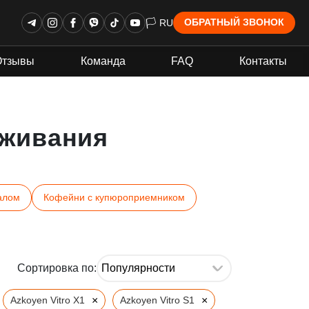
🏳 RU
ОБРАТНЫЙ ЗВОНОК
Отзывы
Команда
FAQ
Контакты
живания
алом
Кофейни с купюроприемником
Сортировка по:
×
×
Azkoyen Vitro X1
Azkoyen Vitro S1