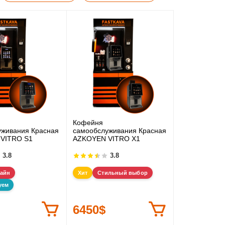
Кофейня
уживания Красная
самообслуживания Красная
VITRO S1
AZKOYEN VITRO X1
3.8
3.8
зайн
Хит
Стильный выбор
уем
6450$