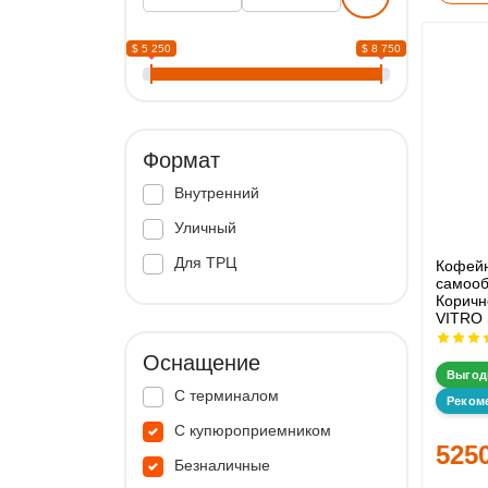
$ 5 250
$ 8 750
Формат
Внутренний
Уличный
Для ТРЦ
Кофей
самооб
Корич
VITRO 
Оснащение
Выгод
С терминалом
Реком
С купюроприемником
525
Безналичные