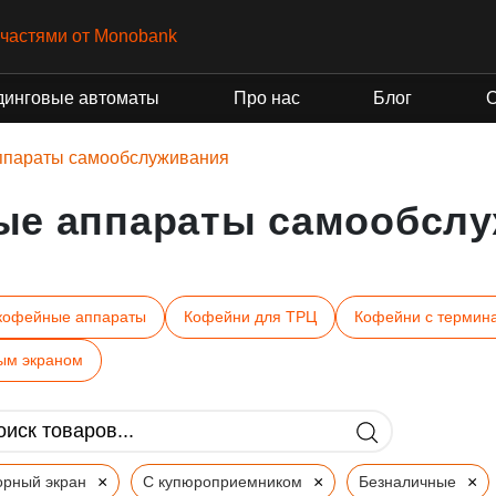
частями от Monobank
динговые автоматы
Про нас
Блог
ппараты самообслуживания
ые аппараты самообслу
кофейные аппараты
Кофейни для ТРЦ
Кофейни с термин
ым экраном
×
×
×
орный экран
С купюроприемником
Безналичные