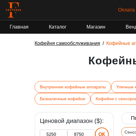
Оплата 
Главная
Каталог
Магазин
Вен
Кофейня самообслуживания
Кофейные а
Кофейн
Внутренние кофейные аппараты
Уличные 
Безналичные кофейни
Кофейни с сенсорн
Ценовой диапазон ($):
Сенс
ОК