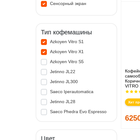
Сенсорный экран
Тип кофемашины
Azkoyen Vitro S1
Azkoyen Vitro X1
Azkoyen Vitro S5
Кофей
Jetinno JL22
самооб
Корич
Jetinno JL300
VITRO 
Saeco Iperautomatica
Jetinno JL28
Хит п
Saeco Phedra Evo Espresso
625
Jetinno JL33A
Цвет