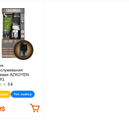
ня
служивания
невая AZKOYEN
X1
3.6
родаж
Топ выбор
0$