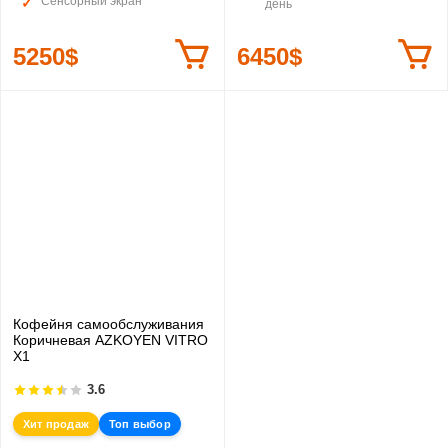
Сенсорный экран
день
5250$
6450$
Кофейня самообслуживания
Коричневая AZKOYEN VITRO
X1
3.6
Хит продаж
Топ выбор