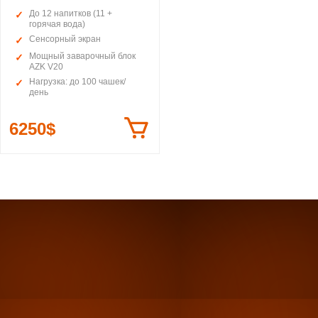
До 12 напитков (11 +
горячая вода)
Сенсорный экран
Мощный заварочный блок
AZK V20
Нагрузка: до 100 чашек/
день
6250$