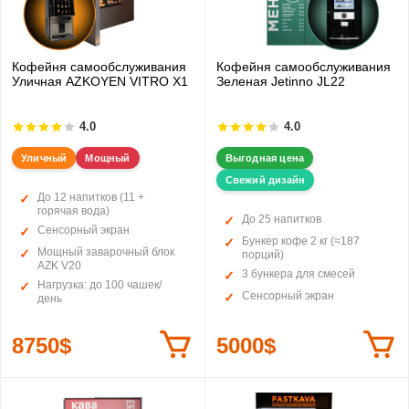
Кофейня самообслуживания
Кофейня самообслуживания
Уличная AZKOYEN VITRO X1
Зеленая Jetinno JL22
4.0
4.0
Уличный
Мощный
Выгодная цена
Свежий дизайн
До 12 напитков (11 +
горячая вода)
До 25 напитков
Сенсорный экран
Бункер кофе 2 кг (≈187
Мощный заварочный блок
порций)
AZK V20
3 бункера для смесей
Нагрузка: до 100 чашек/
Сенсорный экран
день
8750$
5000$