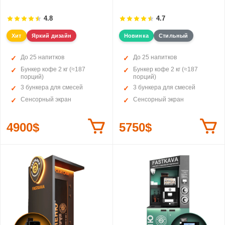
4.8
4.7
Хит
Яркий дизайн
Новинка
Стильный
До 25 напитков
До 25 напитков
Бункер кофе 2 кг (≈187
Бункер кофе 2 кг (≈187
порций)
порций)
3 бункера для смесей
3 бункера для смесей
Сенсорный экран
Сенсорный экран
4900$
5750$