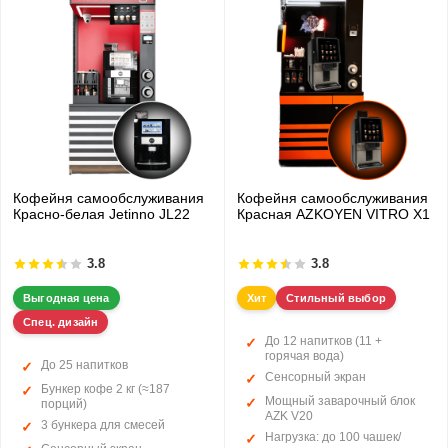
Кофейня самообслуживания
Кофейня самообслуживания
Красно-белая Jetinno JL22
Красная AZKOYEN VITRO X1
3.8
3.8
Выгодная цена
Хит
Стильный выбор
Спец. дизайн
До 12 напитков (11 +
горячая вода)
До 25 напитков
Сенсорный экран
Бункер кофе 2 кг (≈187
Мощный заварочный блок
порций)
AZK V20
3 бункера для смесей
Нагрузка: до 100 чашек/