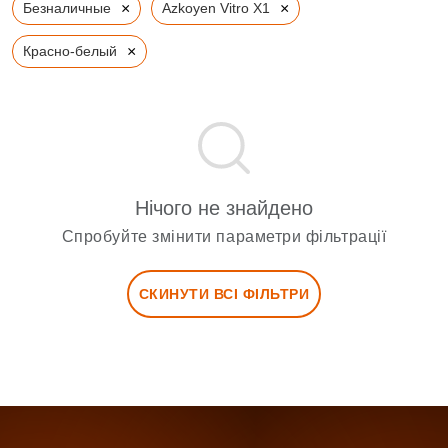
×
×
Безналичные
Azkoyen Vitro X1
×
Красно-белый
Нічого не знайдено
Спробуйте змінити параметри фільтрації
СКИНУТИ ВСІ ФІЛЬТРИ