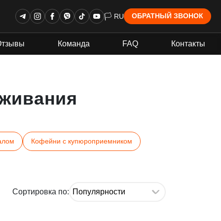
🏳 RU
ОБРАТНЫЙ ЗВОНОК
Отзывы
Команда
FAQ
Контакты
живания
алом
Кофейни с купюроприемником
Сортировка по: