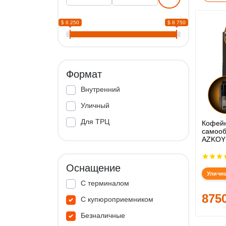
$ 6 250
$ 8 750
Формат
Внутренний
Уличный
Для ТРЦ
Кофей
самооб
AZKOY
Оснащение
Уличн
С терминалом
875
С купюроприемником
Безналичные