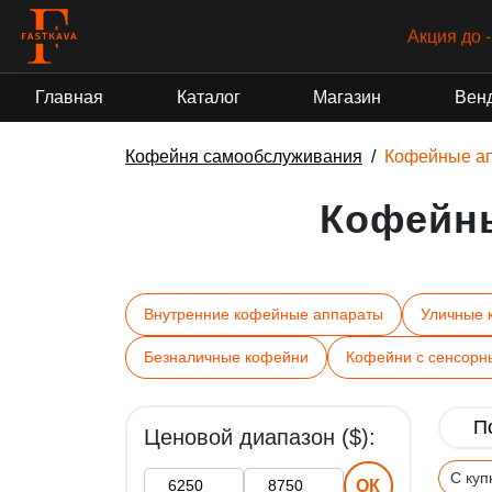
Акция до 
Главная
Каталог
Магазин
Вен
Кофейня самообслуживания
Кофейные а
Кофейн
Внутренние кофейные аппараты
Уличные 
Безналичные кофейни
Кофейни с сенсорн
Ценовой диапазон ($):
С ку
ОК