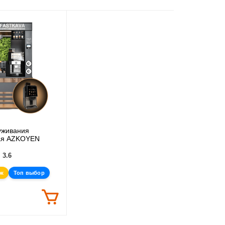
уживания
ая AZKOYEN
3.6
аж
Топ выбор