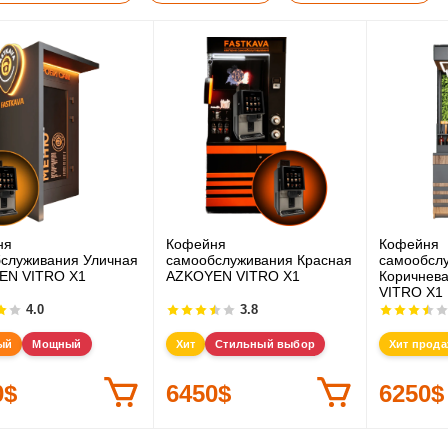
ня
Кофейня
Кофейня
служивания Уличная
самообслуживания Красная
самообсл
EN VITRO X1
AZKOYEN VITRO X1
Коричнев
VITRO X1
4.0
3.8
ый
Мощный
Хит
Стильный выбор
Хит прод
0$
6450$
6250$