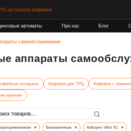
-7% на покупку кофейни!
динговые автоматы
Про нас
Блог
ппараты самообслуживания
ые аппараты самообслу
кофейные аппараты
Кофейни для ТРЦ
Кофейни с термин
ым экраном
×
×
×
пюроприемником
Безналичные
Azkoyen Vitro X1