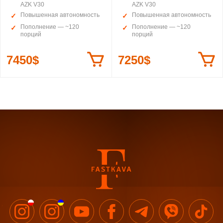
AZK V30
AZK V30
Повышенная автономность
Повышенная автономность
Пополнение — ~120
Пополнение — ~120
порций
порций
7450$
7250$