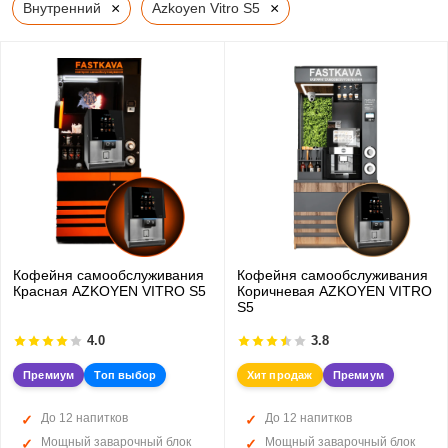
×
×
Внутренний
Azkoyen Vitro S5
Кофейня самообслуживания
Кофейня самообслуживания
Красная AZKOYEN VITRO S5
Коричневая AZKOYEN VITRO
S5
4.0
3.8
Премиум
Топ выбор
Хит продаж
Премиум
До 12 напитков
До 12 напитков
Мощный заварочный блок
Мощный заварочный блок