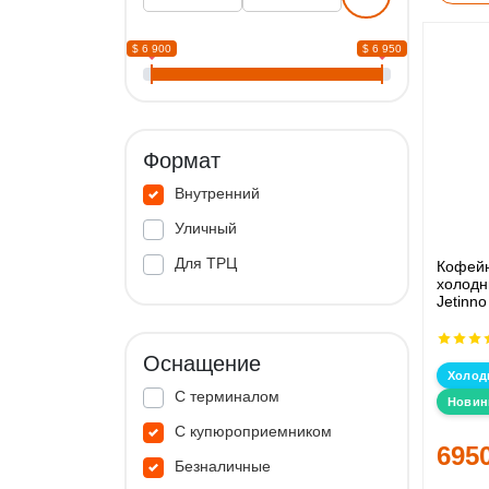
$ 6 900
$ 6 950
Формат
Внутренний
Уличный
Для ТРЦ
Кофейн
холодн
Jetinno
Оснащение
Холод
С терминалом
Новин
С купюроприемником
695
Безналичные