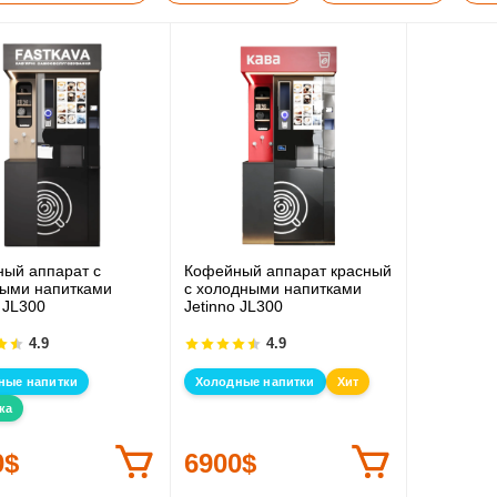
ый аппарат с
Кофейный аппарат красный
ыми напитками
с холодными напитками
 JL300
Jetinno JL300
4.9
4.9
ные напитки
Холодные напитки
Хит
ка
0$
6900$