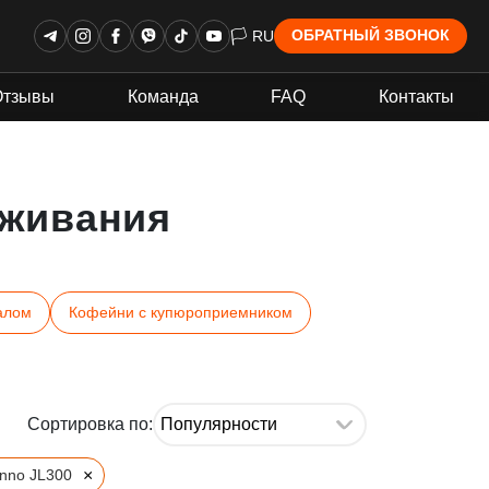
🏳 RU
ОБРАТНЫЙ ЗВОНОК
Отзывы
Команда
FAQ
Контакты
живания
алом
Кофейни с купюроприемником
Сортировка по:
×
inno JL300