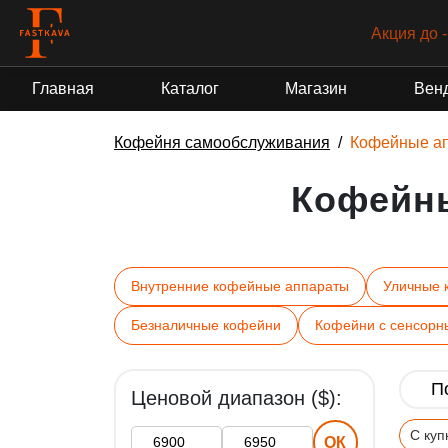
Акция до 
Главная
Каталог
Магазин
Вен
Кофейня самообслуживания
Кофейные а
Кофейн
Внутренние кофейные аппараты
Уличные 
Безналичные кофейни
Кофейни с сенсорн
Ценовой диапазон ($):
С ку
ОК