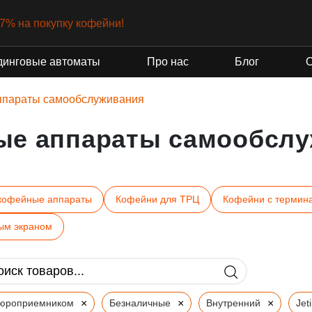
-7% на покупку кофейни!
динговые автоматы
Про нас
Блог
ппараты самообслуживания
ые аппараты самообслу
кофейные аппараты
Кофейни для ТРЦ
Кофейни с термин
ым экраном
×
×
×
пюроприемником
Безналичные
Внутренний
Jet