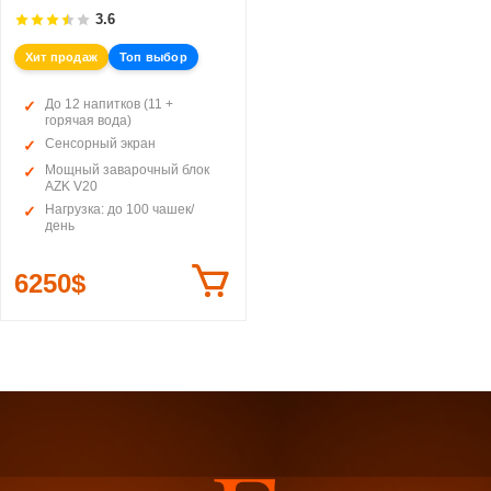
3.6
Хит продаж
Топ выбор
До 12 напитков (11 +
горячая вода)
Сенсорный экран
Мощный заварочный блок
AZK V20
Нагрузка: до 100 чашек/
день
6250$