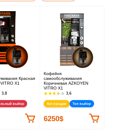
Кофейня
уживания Красная
самообслуживания
VITRO X1
Коричневая AZKOYEN
VITRO X1
3.8
3.6
ильный выбор
Хит продаж
Топ выбор
6250$