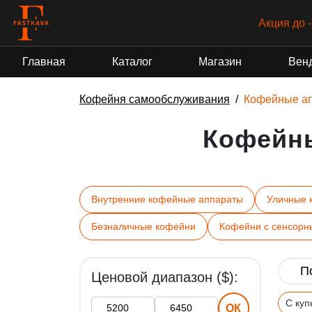
Акция до 
Главная
Каталог
Магазин
Вен
Кофейня самообслуживания
Кофейные а
Кофейн
Внутренние кофейные аппараты
Уличные 
Безналичные кофейни
Кофейни с сенсорн
Ценовой диапазон ($):
С ку
ОК