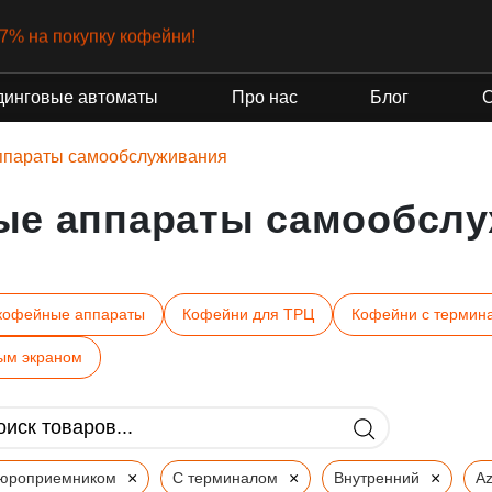
-7% на покупку кофейни!
динговые автоматы
Про нас
Блог
ппараты самообслуживания
ые аппараты самообслу
кофейные аппараты
Кофейни для ТРЦ
Кофейни с термин
ым экраном
×
×
×
пюроприемником
С терминалом
Внутренний
Az