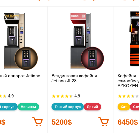
ый аппарат Jetinno
Вендинговая кофейня
Кофейня
Jetinno JL28
самообсл
AZKOYEN 
4.9
4.9
й корпус
Новинка
Тонкий корпус
Яркий
Хит
Ст
0$
5200$
6450$