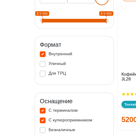
$ 5 200
$ 6 450
Формат
Внутренний
Уличный
Для ТРЦ
Кофейн
JL28
Оснащение
Тонки
С терминалом
520
С купюроприемником
Безналичные