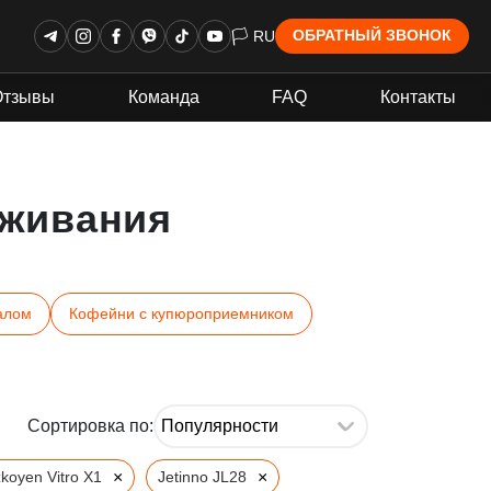
🏳 RU
ОБРАТНЫЙ ЗВОНОК
Отзывы
Команда
FAQ
Контакты
живания
алом
Кофейни с купюроприемником
Сортировка по:
×
×
koyen Vitro X1
Jetinno JL28