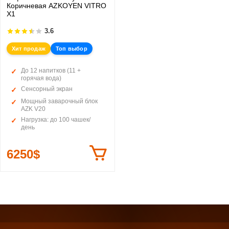
Коричневая AZKOYEN VITRO
X1
3.6
Хит продаж
Топ выбор
До 12 напитков (11 +
горячая вода)
Сенсорный экран
Мощный заварочный блок
AZK V20
Нагрузка: до 100 чашек/
день
6250$