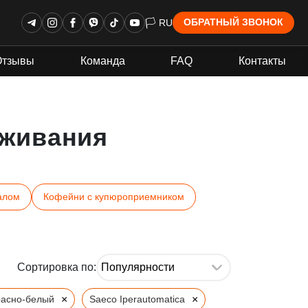
🏳 RU
ОБРАТНЫЙ ЗВОНОК
Отзывы
Команда
FAQ
Контакты
живания
алом
Кофейни с купюроприемником
Сортировка по:
×
×
расно-белый
Saeco Iperautomatica