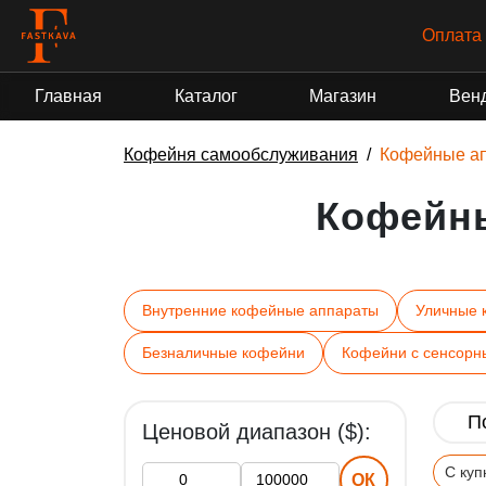
Оплата 
Главная
Каталог
Магазин
Вен
Кофейня самообслуживания
Кофейные а
Кофейн
Внутренние кофейные аппараты
Уличные 
Безналичные кофейни
Кофейни с сенсорн
Ценовой диапазон ($):
С ку
ОК