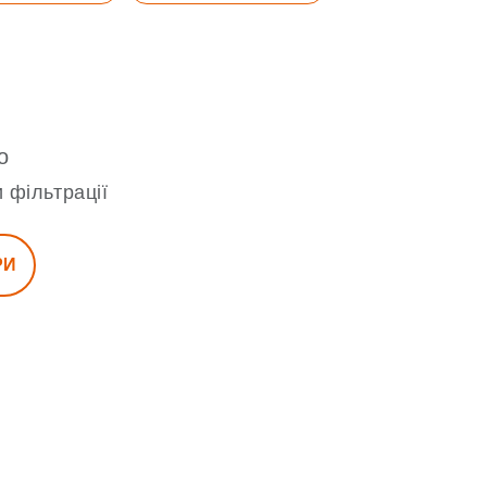
о
 фільтрації
РИ