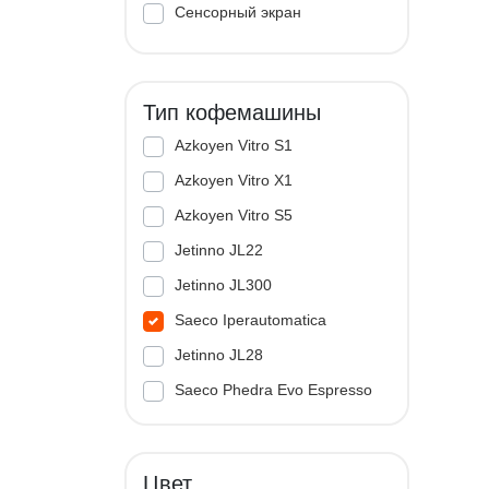
Сенсорный экран
Тип кофемашины
Azkoyen Vitro S1
Azkoyen Vitro X1
Azkoyen Vitro S5
Jetinno JL22
Jetinno JL300
Saeco Iperautomatica
Jetinno JL28
Saeco Phedra Evo Espresso
Jetinno JL33A
Цвет