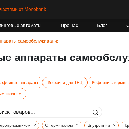
частями от Monobank
динговые автоматы
Про нас
Блог
ппараты самообслуживания
ые аппараты самообслу
кофейные аппараты
Кофейни для ТРЦ
Кофейни с термин
ым экраном
×
×
×
пюроприемником
С терминалом
Внутренний
К