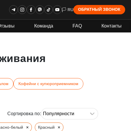
🏳 RU
ОБРАТНЫЙ ЗВОНОК
Отзывы
Команда
FAQ
Контакты
живания
алом
Кофейни с купюроприемником
Сортировка по:
×
×
расно-белый
Красный