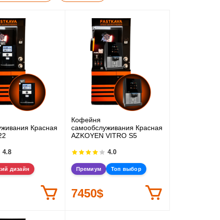
Кофейня
уживания Красная
самообслуживания Красная
22
AZKOYEN VITRO S5
4.8
4.0
кий дизайн
Премиум
Топ выбор
7450$