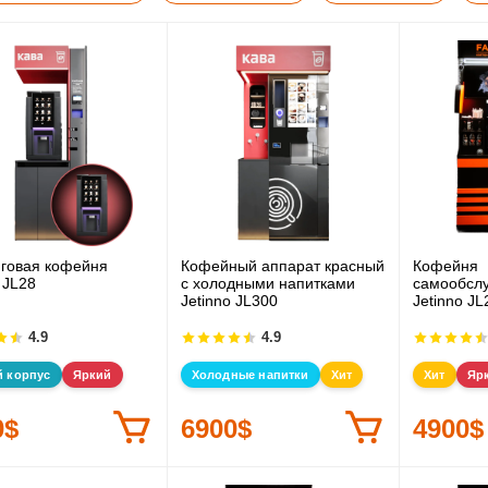
говая кофейня
Кофейный аппарат красный
Кофейня
 JL28
с холодными напитками
самообсл
Jetinno JL300
Jetinno JL
4.9
4.9
й корпус
Яркий
Холодные напитки
Хит
Хит
Яр
0$
6900$
4900$