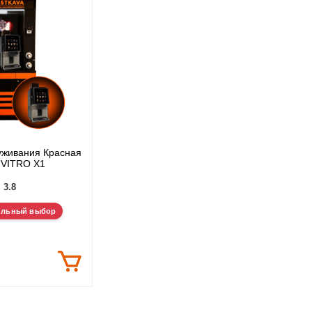
уживания Красная
VITRO X1
3.8
ильный выбор