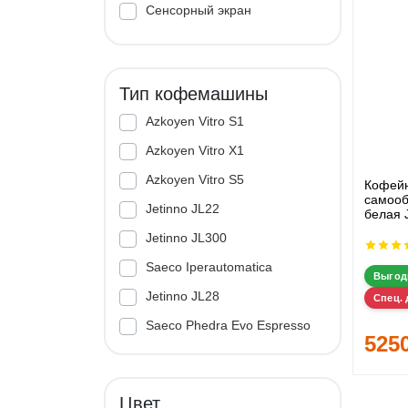
Сенсорный экран
Тип кофемашины
Azkoyen Vitro S1
Azkoyen Vitro X1
Azkoyen Vitro S5
Кофей
самооб
Jetinno JL22
белая 
Jetinno JL300
Saeco Iperautomatica
Выгод
Jetinno JL28
Спец. 
Saeco Phedra Evo Espresso
525
Jetinno JL33A
Цвет