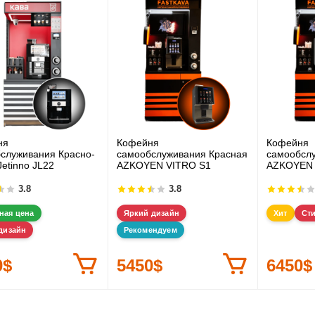
ня
Кофейня
Кофейня
служивания Красно-
самообслуживания Красная
самообсл
Jetinno JL22
AZKOYEN VITRO S1
AZKOYEN 
3.8
3.8
ная цена
Яркий дизайн
Хит
Ст
дизайн
Рекомендуем
0$
5450$
6450$