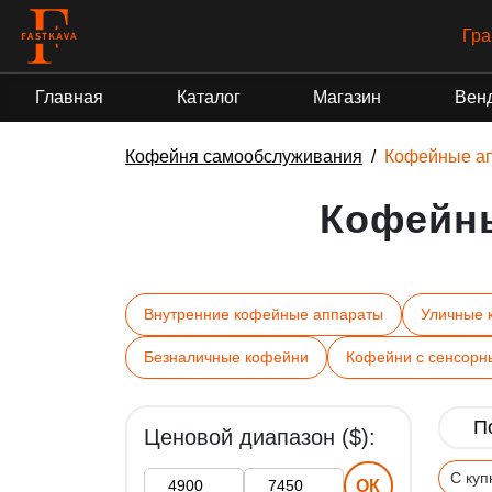
Гра
Главная
Каталог
Магазин
Вен
Кофейня самообслуживания
Кофейные а
Кофейн
Внутренние кофейные аппараты
Уличные 
Безналичные кофейни
Кофейни с сенсорн
Ценовой диапазон ($):
С ку
ОК