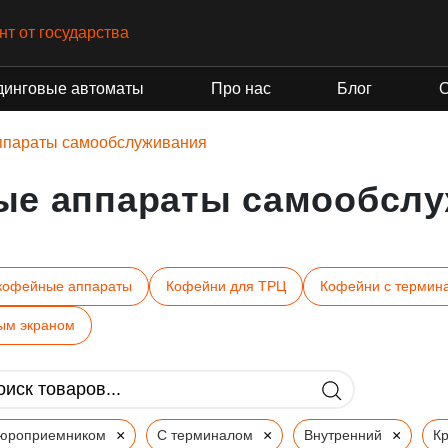
нт от государства
динговые автоматы
Про нас
Блог
ппараты самообслуживания
ые аппараты самообслу
кофейные аппараты
Кофейни для ТРЦ
Кофейни с термин
ым экраном
×
×
×
пюроприемником
С терминалом
Внутренний
К