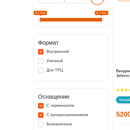
$ 4 900
$ 7 450
Формат
Внутренний
Уличный
Для ТРЦ
Вендин
Jetinno
Оснащение
Тонки
С терминалом
520
С купюроприемником
Безналичные