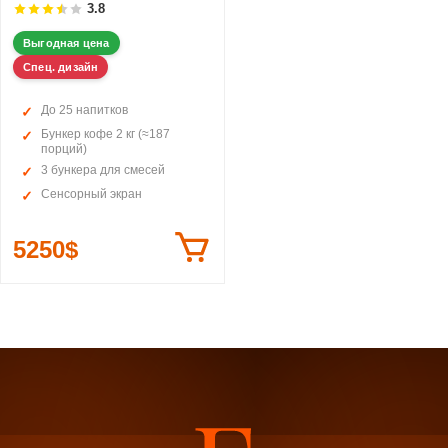
3.8
Выгодная цена
Спец. дизайн
До 25 напитков
Бункер кофе 2 кг (≈187
порций)
3 бункера для смесей
Сенсорный экран
5250$