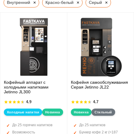
×
×
×
Внутренний
Красно-белый
Серый
Кофейный аппарат с
Кофейня самообслуживания
холодными напитками
Серая Jetinno JL22
Jetinno JL300
4.9
4.7
Холодные напитки
Новинка
Новинка
Стильный
До 25 горячих напитков
До 25 напитков
Возможность
Бункер кофе 2 кг (≈187