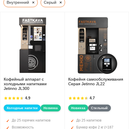
×
×
Внутренний
Серый
Кофейный аппарат с
Кофейня самообслуживания
холодными напитками
Серая Jetinno JL22
Jetinno JL300
4.9
4.7
Холодные напитки
Новинка
Новинка
Стильный
До 25 горячих напитков
До 25 напитков
Возможность
Бункер кофе 2 кг (≈187