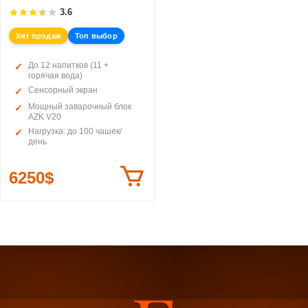
3.6
Хит продаж
Топ выбор
До 12 напитков (11 +
горячая вода)
Сенсорный экран
Мощный заварочный блок
AZK V20
Нагрузка: до 100 чашек/
день
6250$