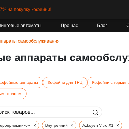
-7% на покупку кофейни!
динговые автоматы
Про нас
Блог
ппараты самообслуживания
ые аппараты самообслу
кофейные аппараты
Кофейни для ТРЦ
Кофейни с термин
ым экраном
×
×
×
пюроприемником
Внутренний
Azkoyen Vitro X1