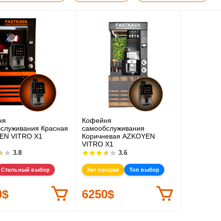
ня
Кофейня
служивания Красная
самообслуживания
EN VITRO X1
Коричневая AZKOYEN
VITRO X1
3.8
3.6
Стильный выбор
Хит продаж
Топ выбор
0$
6250$