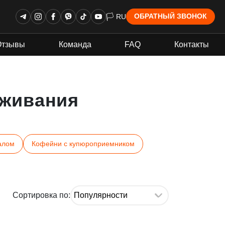
🏳 RU
ОБРАТНЫЙ ЗВОНОК
Отзывы
Команда
FAQ
Контакты
живания
алом
Кофейни с купюроприемником
Сортировка по: