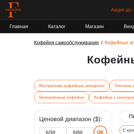
Акция до 
Главная
Каталог
Магазин
Вен
Кофейня самообслуживания
Кофейные а
Кофейн
Внутренние кофейные аппараты
Уличные 
Безналичные кофейни
Кофейни с сенсорн
Ценовой диапазон ($):
С ку
ОК