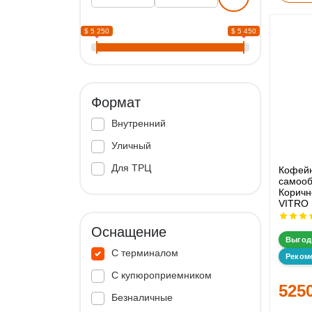
$ 5 250
$ 5 450
Формат
Внутренний
Уличный
Для ТРЦ
Кофей
самооб
Корич
VITRO 
Оснащение
Выгод
С терминалом
Реком
С купюроприемником
525
Безналичные