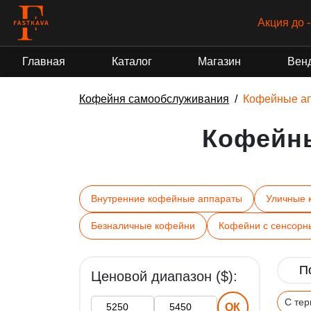
Акция до 
Главная
Каталог
Магазин
Вен
Кофейня самообслуживания
Кофейные а
Кофейн
Внутренние кофейные аппараты
Уличные 
Безналичные кофейни
Кофейни с сенсорн
Ценовой диапазон ($):
С те
ОК