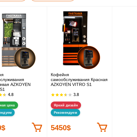
ня
Кофейня
служивания
самообслуживания Красная
невая AZKOYEN
AZKOYEN VITRO S1
S1
4.8
3.8
ная цена
Яркий дизайн
ендуем
Рекомендуем
0$
5450$