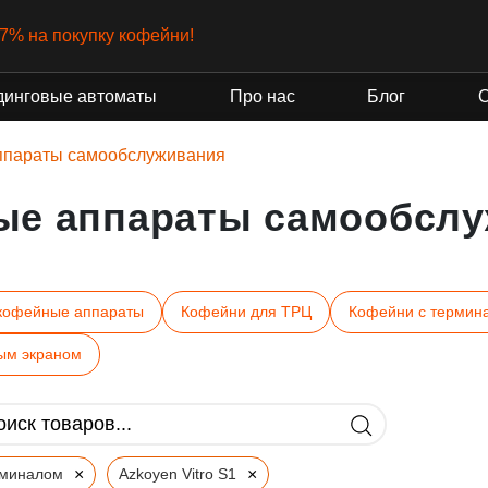
-7% на покупку кофейни!
динговые автоматы
Про нас
Блог
ппараты самообслуживания
ые аппараты самообслу
кофейные аппараты
Кофейни для ТРЦ
Кофейни с термин
ым экраном
×
×
рминалом
Azkoyen Vitro S1