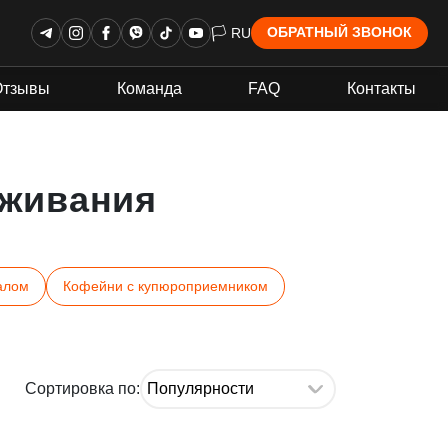
🏳 RU
ОБРАТНЫЙ ЗВОНОК
Отзывы
Команда
FAQ
Контакты
живания
алом
Кофейни с купюроприемником
Сортировка по: