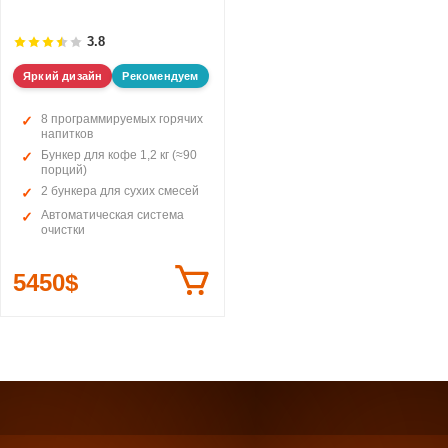
3.8
Яркий дизайн
Рекомендуем
8 программируемых горячих
напитков
Бункер для кофе 1,2 кг (≈90
порций)
2 бункера для сухих смесей
Автоматическая система
очистки
5450$