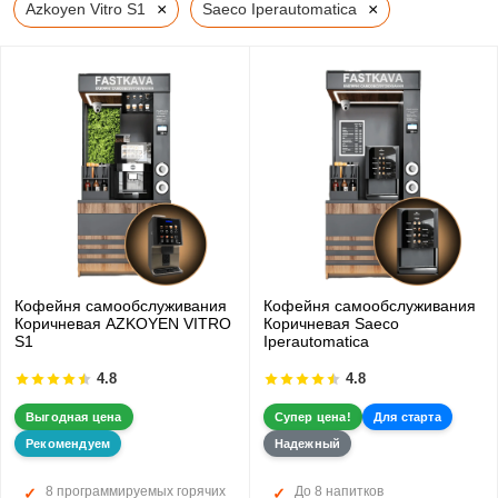
×
×
Azkoyen Vitro S1
Saeco Iperautomatica
Кофейня самообслуживания
Кофейня самообслуживания
Коричневая AZKOYEN VITRO
Коричневая Saeco
S1
Iperautomatica
4.8
4.8
Выгодная цена
Супер цена!
Для старта
Рекомендуем
Надежный
8 программируемых горячих
До 8 напитков