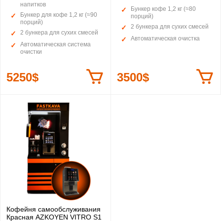
напитков
Бункер кофе 1,2 кг (≈80
Бункер для кофе 1,2 кг (≈90
порций)
порций)
2 бункера для сухих смесей
2 бункера для сухих смесей
Автоматическая очистка
Автоматическая система
очистки
5250$
3500$
Кофейня самообслуживания
Красная AZKOYEN VITRO S1