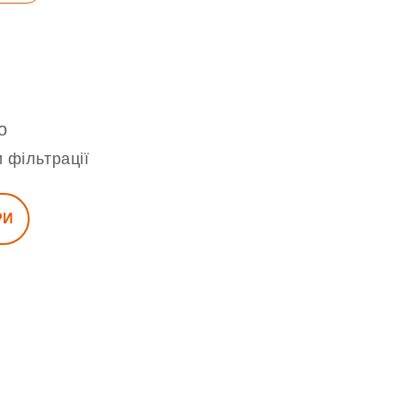
о
 фільтрації
РИ