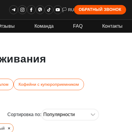
🏳 RU
ОБРАТНЫЙ ЗВОНОК
Отзывы
Команда
FAQ
Контакты
живания
алом
Кофейни с купюроприемником
Сортировка по:
×
ый