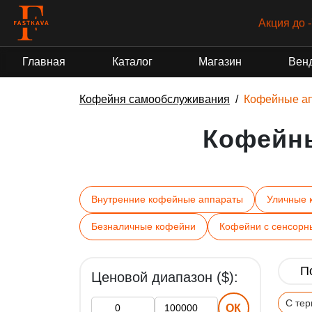
Акция до 
Главная
Каталог
Магазин
Вен
Кофейня самообслуживания
Кофейные а
Кофейн
Внутренние кофейные аппараты
Уличные 
Безналичные кофейни
Кофейни с сенсорн
Ценовой диапазон ($):
С те
ОК