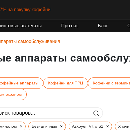
-7% на покупку кофейни!
динговые автоматы
Про нас
Блог
ппараты самообслуживания
ые аппараты самообслу
кофейные аппараты
Кофейни для ТРЦ
Кофейни с термин
ым экраном
×
×
×
рминалом
Безналичные
Azkoyen Vitro S1
Уличн