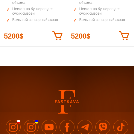
объема
объема
Несколько бункеров для
Несколько бункеров для
сухих смесей
сухих смесей
Большой сенсорный экран
Большой сенсорный экран
5200$
5200$