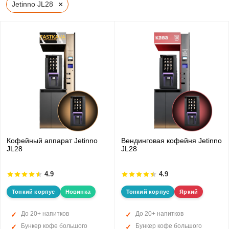
×
Jetinno JL28
Кофейный аппарат Jetinno
Вендинговая кофейня Jetinno
JL28
JL28
4.9
4.9
Тонкий корпус
Новинка
Тонкий корпус
Яркий
До 20+ напитков
До 20+ напитков
Бункер кофе большого
Бункер кофе большого