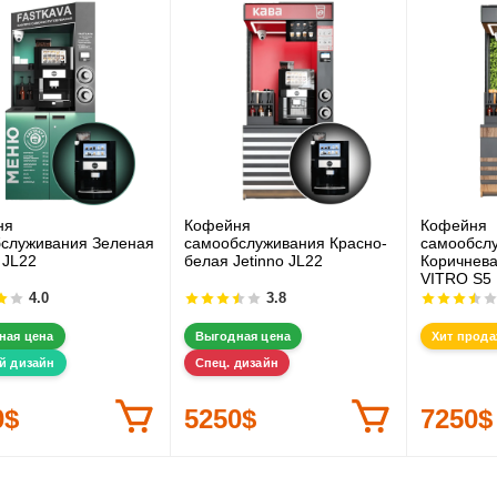
ня
Кофейня
Кофейня
служивания Зеленая
самообслуживания Красно-
самообсл
 JL22
белая Jetinno JL22
Коричнев
VITRO S5
4.0
3.8
ная цена
Выгодная цена
Хит прод
й дизайн
Спец. дизайн
0$
5250$
7250$