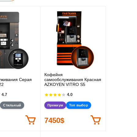
Кофейня
уживания Серая
самообслуживания Красная
22
AZKOYEN VITRO S5
4.7
4.0
Стильный
Премиум
Топ выбор
7450$