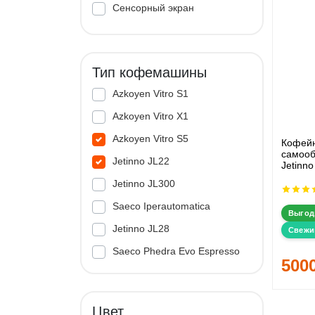
Сенсорный экран
Тип кофемашины
Azkoyen Vitro S1
Azkoyen Vitro X1
Azkoyen Vitro S5
Кофей
самооб
Jetinno JL22
Jetinno
Jetinno JL300
Saeco Iperautomatica
Выгод
Jetinno JL28
Свежи
Saeco Phedra Evo Espresso
500
Jetinno JL33A
Цвет