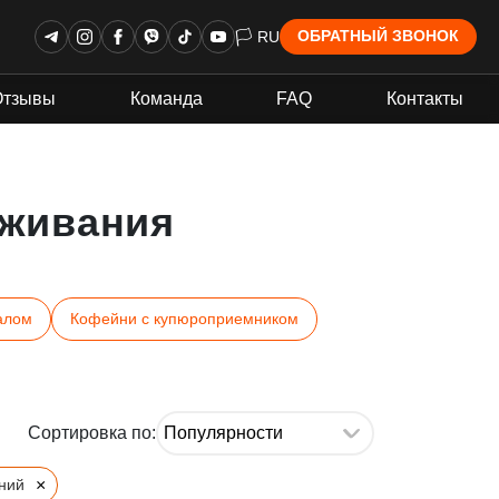
🏳 RU
ОБРАТНЫЙ ЗВОНОК
Отзывы
Команда
FAQ
Контакты
живания
алом
Кофейни с купюроприемником
Сортировка по:
×
ний