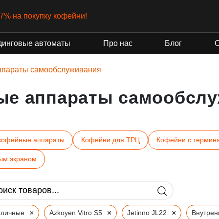
-7% на покупку кофейни!
динговые автоматы
Про нас
Блог
ппараты самообслуживания
ые аппараты самообслу
кофейные аппараты
Кофейни для ТРЦ
Кофейни с термин
ым экраном
×
×
×
аличные
Azkoyen Vitro S5
Jetinno JL22
Внутрен