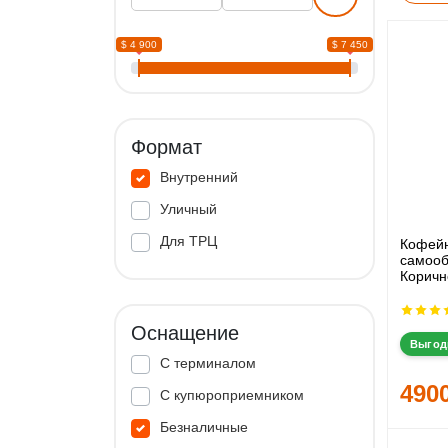
$ 4 900
$ 7 450
Формат
Внутренний
Уличный
Для ТРЦ
Кофей
самооб
Коричн
Оснащение
Выгод
С терминалом
490
С купюроприемником
Безналичные