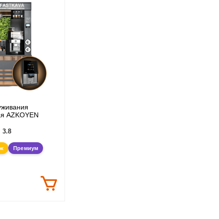
уживания
ая AZKOYEN
3.8
аж
Премиум