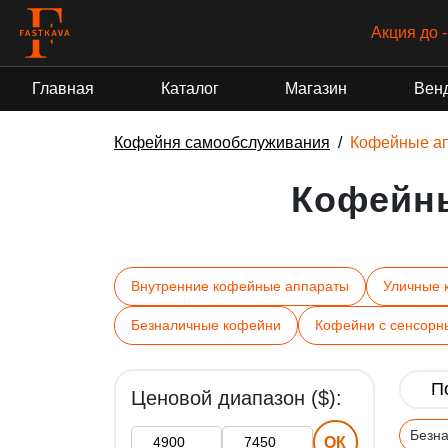
Акция до 
Главная
Каталог
Магазин
Вен
Кофейня самообслуживания
Кофейные а
Кофейн
Внутренние кофейные аппараты
Уличные 
Безналичные кофейни
Кофейни с сенсорн
Ценовой диапазон ($):
Безн
ОК