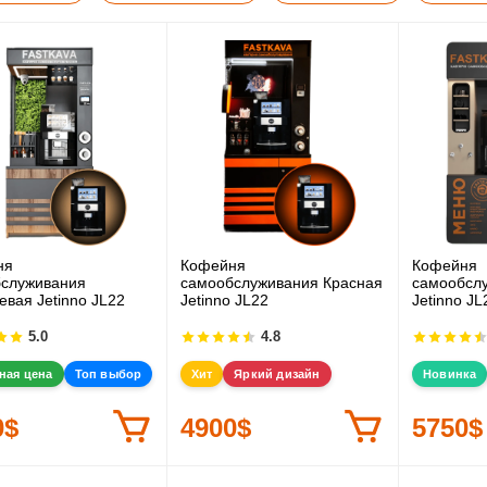
ня
Кофейня
Кофейня
служивания
самообслуживания Красная
самообсл
евая Jetinno JL22
Jetinno JL22
Jetinno JL
5.0
4.8
ная цена
Топ выбор
Хит
Яркий дизайн
Новинка
0$
4900$
5750$