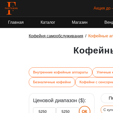
Гра
Главная
Каталог
Магазин
Вен
Кофейня самообслуживания
Кофейные а
Кофейн
Внутренние кофейные аппараты
Уличные 
Безналичные кофейни
Кофейни с сенсорн
Ценовой диапазон ($):
С ку
ОК