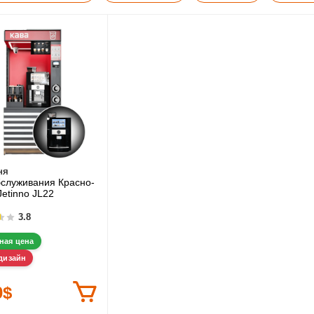
ня
служивания Красно-
Jetinno JL22
3.8
ная цена
дизайн
0$