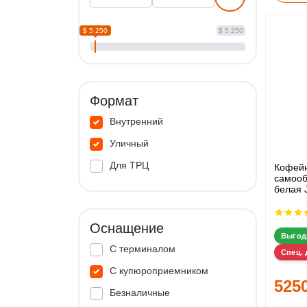
$ 5 250
$ 5 250
Формат
Внутренний
Уличный
Для ТРЦ
Кофей
самооб
белая 
Оснащение
Выгод
С терминалом
Спец. 
С купюроприемником
525
Безналичные