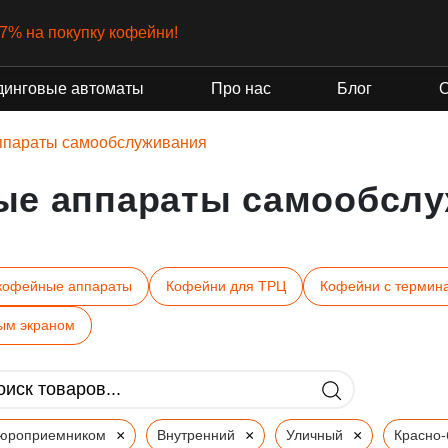
нт от государства
динговые автоматы
Про нас
Блог
ппараты самообслуживания
ые аппараты самообслу
кофейные аппараты
Кофейни для ТРЦ
Кофейни с термин
ым экраном
×
×
×
пюроприемником
Внутренний
Уличный
Красно