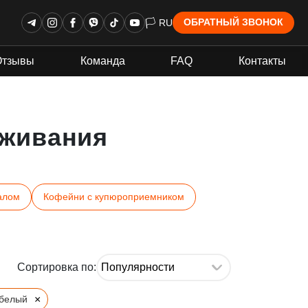
🏳 RU
ОБРАТНЫЙ ЗВОНОК
Отзывы
Команда
FAQ
Контакты
живания
алом
Кофейни с купюроприемником
Сортировка по:
×
-белый