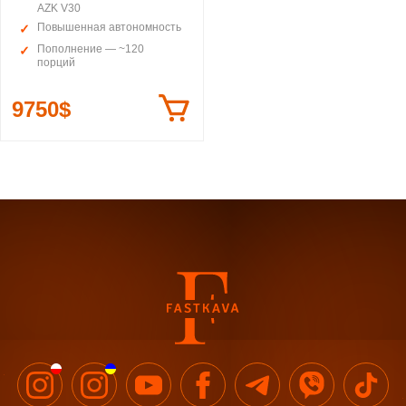
AZK V30
Повышенная автономность
Пополнение — ~120
порций
9750$