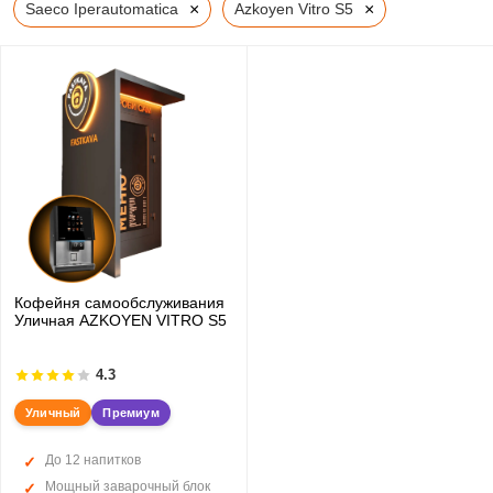
×
×
Saeco Iperautomatica
Azkoyen Vitro S5
Кофейня самообслуживания
Уличная AZKOYEN VITRO S5
4.3
Уличный
Премиум
До 12 напитков
Мощный заварочный блок