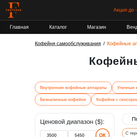
Акция до 
Главная
Каталог
Магазин
Вен
Кофейня самообслуживания
Кофейные а
Кофейн
Внутренние кофейные аппараты
Уличные 
Безналичные кофейни
Кофейни с сенсорн
Ценовой диапазон ($):
С те
ОК