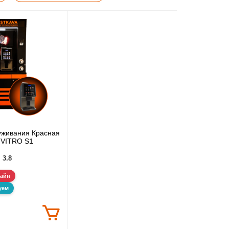
уживания Красная
VITRO S1
3.8
зайн
уем