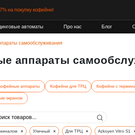
-7% на покупку кофейни!
динговые автоматы
Про нас
Блог
ппараты самообслуживания
ые аппараты самообслу
кофейные аппараты
Кофейни для ТРЦ
Кофейни с термин
ым экраном
×
×
×
рминалом
Уличный
Для ТРЦ
Azkoyen Vitro S1