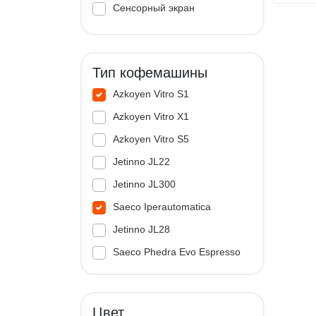
Сенсорный экран
Тип кофемашины
Azkoyen Vitro S1
Azkoyen Vitro X1
Azkoyen Vitro S5
Jetinno JL22
Jetinno JL300
Saeco Iperautomatica
Jetinno JL28
Saeco Phedra Evo Espresso
Jetinno JL33A
Цвет