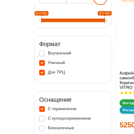
$ 3 500
$ 5 450
Формат
Внутренний
Уличный
Для ТРЦ
Кофей
самооб
Корич
VITRO 
Оснащение
Выгод
С терминалом
Реком
С купюроприемником
525
Безналичные