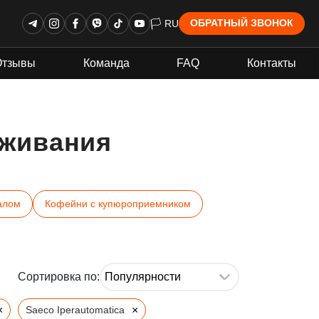
🏳 RU
ОБРАТНЫЙ ЗВОНОК
Отзывы
Команда
FAQ
Контакты
живания
алом
Кофейни с купюроприемником
Сортировка по:
×
×
Saeco Iperautomatica