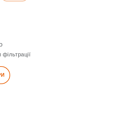
о
 фільтрації
РИ