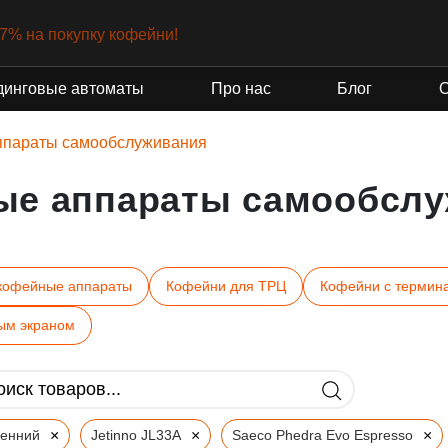
-7% на покупку кофейни!
динговые автоматы
Про нас
Блог
ппараты самообслуживания
ые аппараты самообслу
кофейные аппараты
Кофейни для ТРЦ
Кофейни с термин
ым экраном
×
×
×
ренний
Jetinno JL33A
Saeco Phedra Evo Espresso