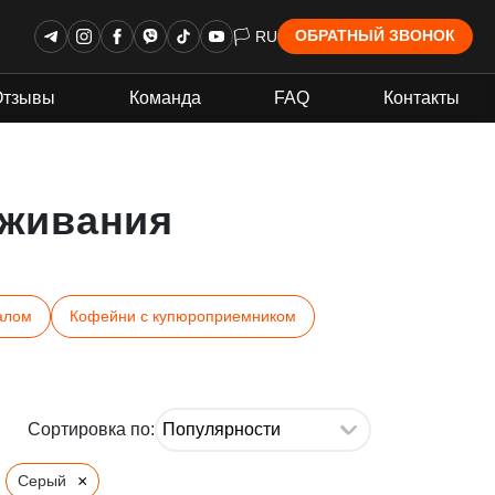
🏳 RU
ОБРАТНЫЙ ЗВОНОК
Отзывы
Команда
FAQ
Контакты
живания
алом
Кофейни с купюроприемником
Сортировка по:
×
Серый