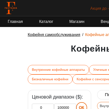
Акция до 
Главная
Каталог
Магазин
Вен
Кофейня самообслуживания
Кофейные а
Кофейн
Внутренние кофейные аппараты
Уличные 
Безналичные кофейни
Кофейни с сенсорн
Ценовой диапазон ($):
Внут
ОК