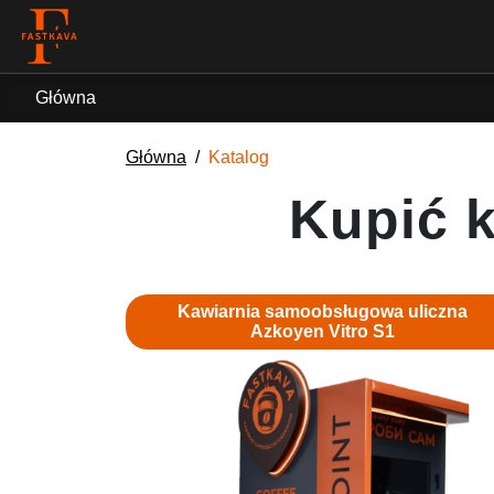
Główna
Główna
Katalog
Kupić 
Kawiarnia samoobsługowa uliczna
Azkoyen Vitro S1