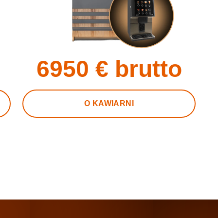
6950
€ brutto
O KAWIARNI