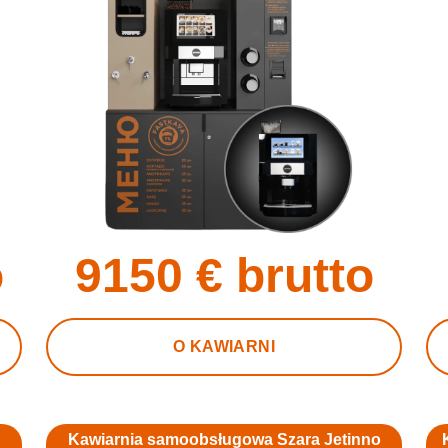
o
9150
€ brutto
O KAWIARNI
Kawiarnia samoobsługowa Szara Jetinno