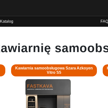
Katalog
FA
kawiarnię samoob
Kawiarnia samoobsługowa Szara Azkoyen
Vitro S5