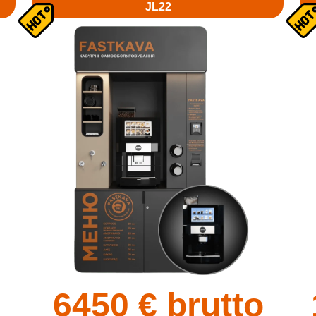
JL22
6450
€ brutto