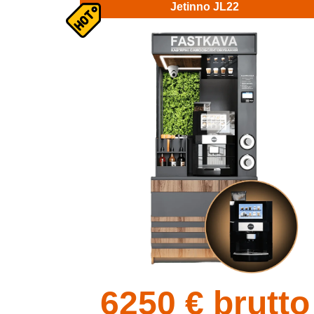
Jetinno JL22
6250
€ brutto