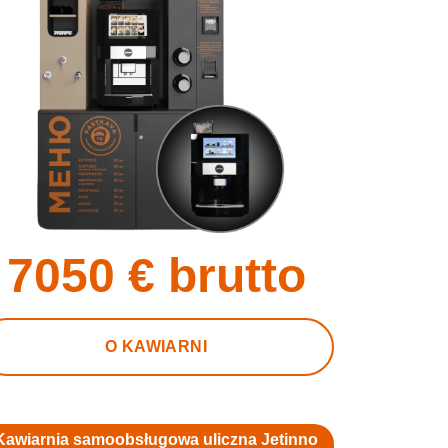
7050
€ brutto
O KAWIARNI
Kawiarnia samoobsługowa uliczna Jetinno