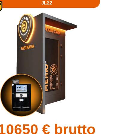
JL22
10650
€ brutto