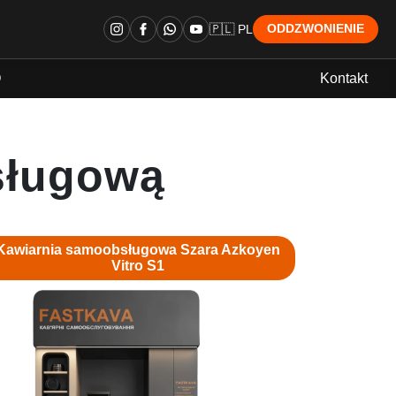
🇵🇱 PL
ODDZWONIENIE
Q
Kontakt
sługową
Kawiarnia samoobsługowa Szara Azkoyen
Vitro S1