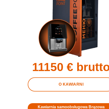
11150
€ brutt
O KAWIARNI
Kawiarnia samoobsługowa Brązowa