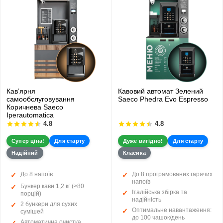
Кавʼярня
Кавовий автомат Зелений
самообслуговування
Saeco Phedra Evo Espresso
Коричнева Saeco
Iperautomatica
4.8
4.8
Супер ціна!
Для старту
Дуже вигідно!
Для старту
Надійний
Класика
До 8 напоїв
До 8 програмованих гарячих
напоїв
Бункер кави 1,2 кг (≈80
Італійська збірка та
порцій)
надійність
2 бункери для сухих
Оптимальне навантаження:
сумішей
до 100 чашок/день
Автоматична очистка