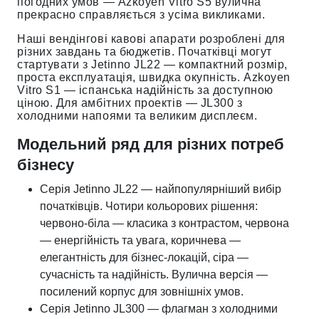
погодних умов — Azkoyen Vitro S5 вулична
прекрасно справляється з усіма викликами.
Наші вендінгові кавові апарати розроблені для
різних завдань та бюджетів. Початківці могут
стартувати з Jetinno JL22 — компактний розмір,
проста експлуатація, швидка окупність. Azkoyen
Vitro S1 — іспанська надійність за доступною
ціною. Для амбітних проектів — JL300 з
холодними напоями та великим дисплеєм.
Модельний ряд для різних потреб
бізнесу
Серія Jetinno JL22 — найпопулярніший вибір
початківців. Чотири кольорових рішення:
червоно-біла — класика з контрастом, червона
— енергійність та увага, коричнева —
елегантність для бізнес-локацій, сіра —
сучасність та надійність. Вулична версія —
посилений корпус для зовнішніх умов.
Серія Jetinno JL300 — флагман з холодними