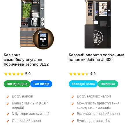
Кавʼярня
Кавовий апарат з холодними
самообслуговування
напоями Jetinno JL300
Коричнева Jetinno JL22
5.0
4.9
Вигідна ціна
Топ вибір
Холодні напої
Новинка
До 25 напоїв
До 25 гарячих напоїв
Бункер кави 2 кг (≈187
Можливість приготування
порцій)
холодних лимонадів
3 бункери для сумішей
Великий сенсорний екран
Сенсорний екран
Бункер для кави: 4 кг