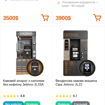
Поповнення інгредієнтів —
кожні ~90 порцій
3500$
3900$
Кавовий апарат з напоями
Вендінгова кавова машина
без кофеїну Jetinno JL33А
Сіра Jetinno JL22
4.8
4.7
Без кофеїну
Новинка
Новинка
Стильний