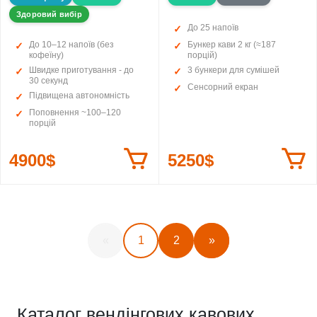
Здоровий вибір
До 25 напоїв
До 10–12 напоїв (без
Бункер кави 2 кг (≈187
кофеїну)
порцій)
Швидке приготування - до
3 бункери для сумішей
30 секунд
Сенсорний екран
Підвищена автономність
Поповнення ~100–120
порцій
4900$
5250$
«
1
2
»
Каталог вендінгових кавових