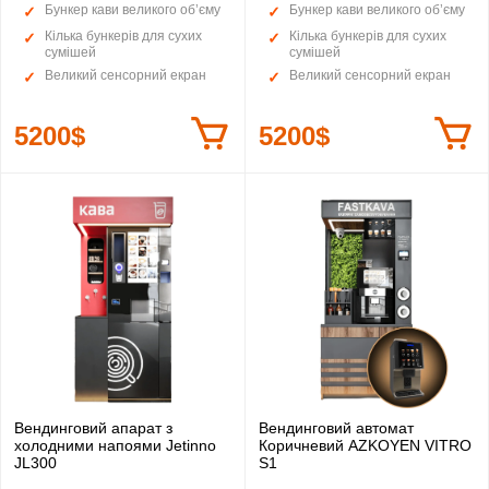
Бункер кави великого об’єму
Бункер кави великого об’єму
Кілька бункерів для сухих
Кілька бункерів для сухих
сумішей
сумішей
Великий сенсорний екран
Великий сенсорний екран
5200$
5200$
Вендинговий апарат з
Вендинговий автомат
холодними напоями Jetinno
Коричневий AZKOYEN VITRO
JL300
S1