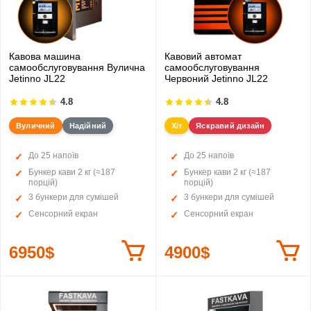
Кавова машина
Кавовий автомат
самообслуговування Вулична
самообслуговування
Jetinno JL22
Червоний Jetinno JL22
4.8
4.8
Вуличний
Надійний
Хіт
Яскравий дизайн
До 25 напоїв
До 25 напоїв
Бункер кави 2 кг (≈187
Бункер кави 2 кг (≈187
порцій)
порцій)
3 бункери для сумішей
3 бункери для сумішей
Сенсорний екран
Сенсорний екран
6950$
4900$