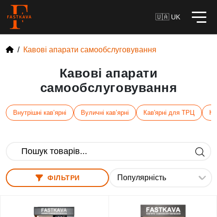
🇺🇦 UK
Кавові апарати самообслуговування
Кавові апарати
самообслуговування
Внутрішні кавʼярні
Вуличні кавʼярні
Кав'ярні для ТРЦ
Ка
ФІЛЬТРИ