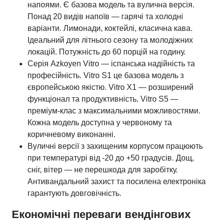
напоями. Є базова модель та вулична версія.
Понад 20 видів напоїв — гарячі та холодні
варіанти. Лимонади, коктейлі, класична кава.
Ідеальний для літнього сезону та молодіжних
локацій. Потужність до 60 порцій на годину.
Серія Azkoyen Vitro — іспанська надійність та
професійність. Vitro S1 це базова модель з
європейською якістю. Vitro X1 — розширений
функціонал та продуктивність. Vitro S5 —
преміум-клас з максимальними можливостями.
Кожна модель доступна у червоному та
коричневому виконанні.
Вуличні версії з захищеним корпусом працюють
при температурі від -20 до +50 градусів. Дощ,
сніг, вітер — не перешкода для заробітку.
Антивандальний захист та посилена електроніка
гарантують довговічність.
Економічні переваги вендінгових