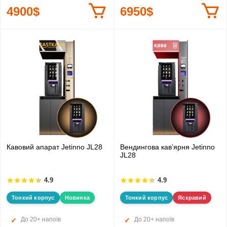
4900$
6950$
Кавовий апарат Jetinno JL28
Вендингова кавʼярня Jetinno
JL28
4.9
4.9
Тонкий корпус
Новинка
Тонкий корпус
Яскравий
До 20+ напоїв
До 20+ напоїв