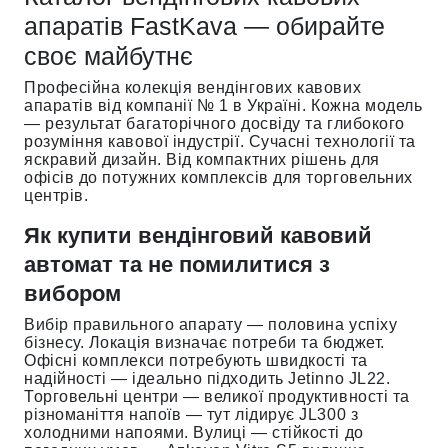
апаратів FastKava — обирайте
своє майбутнє
Професійна колекція вендінгових кавових
апаратів від компанії № 1 в Україні. Кожна модель
— результат багаторічного досвіду та глибокого
розуміння кавової індустрії. Сучасні технології та
яскравий дизайн. Від компактних рішень для
офісів до потужних комплексів для торговельних
центрів.
Як купити вендінговий кавовий
автомат та не помилитися з
вибором
Вибір правильного апарату — половина успіху
бізнесу. Локація визначає потреби та бюджет.
Офісні комплекси потребують швидкості та
надійності — ідеально підходить Jetinno JL22.
Торговельні центри — великої продуктивності та
різноманіття напоїв — тут лідирує JL300 з
холодними напоями. Вулиці — стійкості до