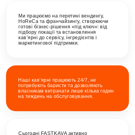
Ми працюємо на перетині вендингу,
HoReCa та франчайзингу, створюючи
готові бізнес-рішення «під ключ»: від
підбору локації та встановлення
кав’ярні до сервісу, інгредієнтів і
маркетингової підтримки.
Наші кав’ярні працюють 24/7, не
потребують баристи та дозволяють
власникам витрачати лише кілька годин
на тиждень на обслуговування.
Сьогодні FASTKAVA активно