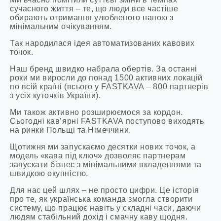
сучасного життя – те, що люди все частіше
обирають отримання улюбленого напою з
мінімальним очікуванням.
Так народилася ідея автоматизованих кавових
точок.
Наш бренд швидко набрала обертів. За останні
роки ми виросли до понад 1500 активних локацій
по всій країні (всього у FASTKAVA – 800 партнерів
з усіх куточків України).
Ми також активно розширюємося за кордон.
Сьогодні кав’ярні FASTKAVA поступово виходять
на ринки Польщі та Німеччини.
Щотижня ми запускаємо десятки нових точок, а
модель «кава під ключ» дозволяє партнерам
запускати бізнес з мінімальними вкладеннями та
швидкою окупністю.
Для нас цей шлях – не просто цифри. Це історія
про те, як українська команда змогла створити
систему, що працює навіть у складні часи, даючи
людям стабільний дохід і смачну каву щодня.