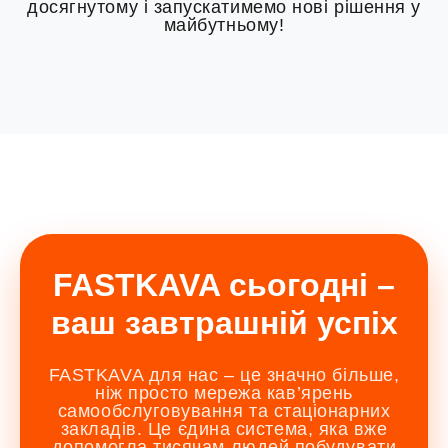
досягнутому і запускатимемо нові рішення у
майбутньому!
FASTKAVA сьогодні –
ваш завтрашній успіх
FASTKAVA для нас – це значно більше,
ніж просто мережа кав’ярень
самообслуговування та стаціонарних
закладів. Це єдина система, яка вже
допомогла тисячам людей побудувати