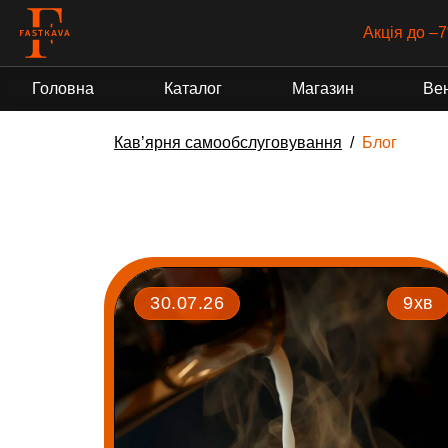
Акція до –7
Головна
Каталог
Магазин
Ве
Кавʼярня самообслуговування
Блог
30.07.26
9хв