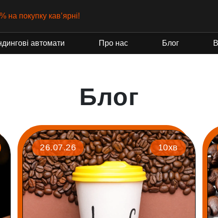
% на покупку кавʼярні!
ндингові автомати
Про нас
Блог
В
Блог
26.07.26
10хв