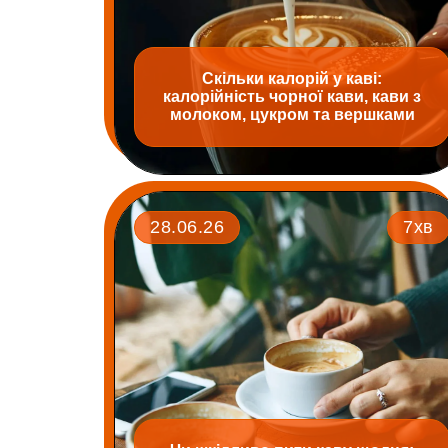
Скільки калорій у каві:
калорійність чорної кави, кави з
молоком, цукром та вершками
28.06.26
7хв