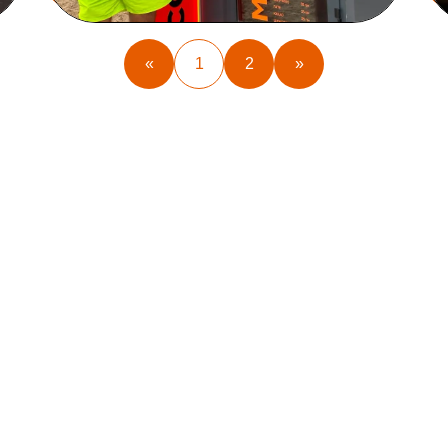
«
1
2
»