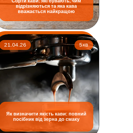
Сорти кави: які бувають, чим
відрізняються та яка кава
вважається найкращою
21.04.26
5хв
Як визначити якість кави: повний
посібник від зерна до смаку