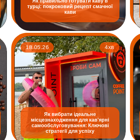
Як правильно готувати каву в
турці: покроковий рецепт смачної
кави
18.05.26
4хв
Як вибрати ідеальне
місцезнаходження для кав'ярні
самообслуговування: Ключові
стратегії для успіху