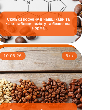
Скільки кофеїну в чашці кави та
чаю: таблиця вмісту та безпечна
норма
10.06.26
6хв