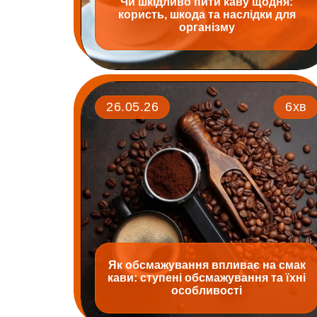
Чи шкідливо пити каву щодня:
користь, шкода та наслідки для
організму
26.05.26
6хв
Як обсмажування впливає на смак
кави: ступені обсмажування та їхні
особливості