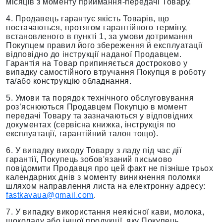
місяців з моменту приймання-передачі Товару.
4. Продавець гарантує якість Товарів, що
постачаються, протягом гарантійного терміну,
встановленого в пункті 1, за умови дотримання
Покупцем правил його збереження й експлуатації
відповідно до інструкції наданої Продавцем.
Гарантія на Товар припиняється достроково у
випадку самостійного втручання Покупця в роботу
та/або конструкцію обладнання.
5. Умови та порядок технічного обслуговування
роз’яснюються Продавцем Покупцю в момент
передачі Товару та зазначаються у відповідних
документах (сервісна книжка, інструкція по
експлуатації, гарантійний талон тощо).
6. У випадку виходу Товару з ладу під час дії
гарантії, Покупець зобов'язаний письмово
повідомити Продавця про цей факт не пізніше трьох
календарних днів з моменту виникнення поломки
шляхом направлення листа на електронну адресу:
fastkavaua@gmail.com
.
7. У випадку використання неякісної кави, молока,
шоколаду або іншої продукції, яку Покупець