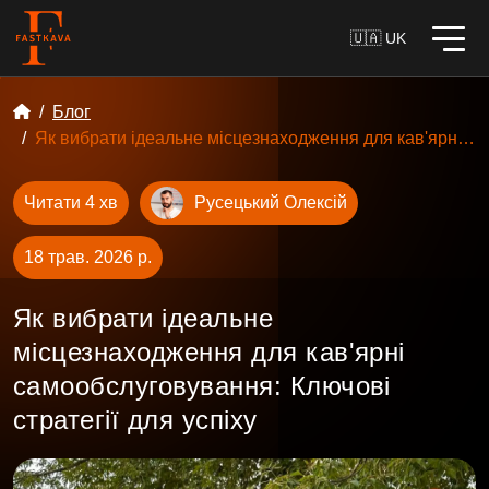
🇺🇦 UK
Блог
Як вибрати ідеальне місцезнаходження для кав'ярні самообслуговування: Ключові стратегії для успіху
Читати 4 хв
Русецький Олексій
18 трав. 2026 р.
Як вибрати ідеальне
місцезнаходження для кав'ярні
самообслуговування: Ключові
стратегії для успіху