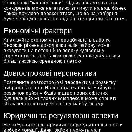
створенню "кавової зони". Однак занадто багато
конкурентів може негативно вплинути на ваш бізнес.
Також важливо переконатися, що ваша кав'ярня
буде легко доступна та видна потенційним клієнтам.
Економічні фактори
Аналізуйте економічну привабливість району.
Високий рівень доходів жителів району може
вказувати на потенційно велику купівельну
спроможність, але також може супроводжуватися
більш високою орендною платою.
Довгострокові перспективи
Розгляньте довгострокові перспективи розвитку
вибраної локації. Наявність планів на майбутнє
розвиток району, будівництво нових офісних
будівель або житлових комплексів може сприяти
збільшенню потоку клієнтів у майбутньому.
Юридичні та регуляторні аспекти
Не забувайте про юридичні та регуляторні аспекти
вибору локації. Деякі райони можуть мати