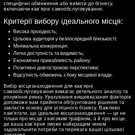
специфічні обмеження або вимоги до бізнесу,
включаючи кав'ярні самообслуговування.
Критерії вибору ідеального місця:
Висока прохідність;
Цільова аудиторія у безпосередній близькості;
Мінімальна конкуренція;
Легка доступність та видимість;
Економічна привабливість району;
Позитивні довгострокові перспективи;
Відсутність обмежень з боку місцевої влади.
Вибір місцезнаходження для кав'ярні
самообслуговування вимагає ретельного аналізу та
розуміння ринку. Урахування вищевказаних факторів
допоможе вам прийняти обґрунтоване рішення та
закласти основу для успішного бізнесу. Важливо
пам'ятати, що ідеальне місцезнаходження — це не
тільки про місце з високим трафіком, а й про місце,
де ваша кав'ярня зможе найкращим чином
задовольнити потреби та переваги вашої цільової
аудиторії.