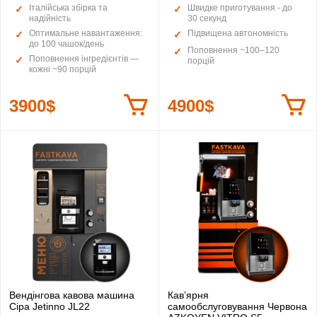
Італійська збірка та
Швидке приготування - до
надійність
30 секунд
Оптимальне навантаження:
Підвищена автономність
до 100 чашок/день
Поповнення ~100–120
Поповнення інгредієнтів —
порцій
кожні ~90 порцій
3900$
4900$
Вендінгова кавова машина
Кавʼярня
Сіра Jetinno JL22
самообслуговування Червона