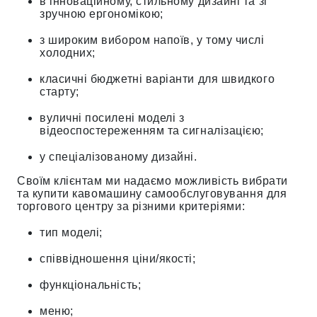
в інноваційному, стильному дизайні та зі
зручною ергономікою;
з широким вибором напоїв, у тому числі
холодних;
класичні бюджетні варіанти для швидкого
старту;
вуличні посилені моделі з
відеоспостереженням та сигналізацією;
у спеціалізованому дизайні.
Своїм клієнтам ми надаємо можливість вибрати
та купити кавомашину самообслуговування для
торгового центру за різними критеріями:
тип моделі;
співвідношення ціни/якості;
функціональність;
меню;