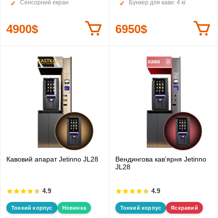
Сенсорний екран
Бункер для кави: 4 кг
4900$
6950$
Кавовий апарат Jetinno JL28
Вендингова кавʼярня Jetinno
JL28
4.9
4.9
Тонкий корпус
Новинка
Тонкий корпус
Яскравий