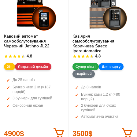
Кавовий автомат
Кавʼярня
самообслуговування
самообслуговування
Червоний Jetinno JL22
Коричнева Saeco
Iperautomatica
4.8
4.8
Хіт
Яскравий дизайн
Супер ціна!
Для старту
Надійний
До 25 напоїв
Бункер кави 2 кг (≈187
До 8 напоїв
порцій)
Бункер кави 1,2 кг (≈80
3 бункери для сумішей
порцій)
Сенсорний екран
2 бункери для сухих
сумішей
Автоматична очистка
4900$
3500$