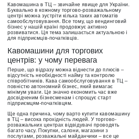
Кавомашина в ТЦ – звичайне явище для України.
Буквально в кожному торгово-розважальному
центрі можна зустріти кілька таких автоматів
самообслуговування. Все тому, що вендинговий
бізнес у нашій країні продовжує активно
розвиватися. Ця тема залишається актуальною і
для підприємців-початківців.
Кавомашини для торгових
центрів: у чому перевага
Перше, що відразу можна віднести до плюсів –
відсутність необхідності найму та контролю
співробітників. Кава самообслуговування в ТЦ –
повністю автономний бізнес, який вимагає
мінімум уваги. Це значно економить час вже
досвідченим бізнесменам і спрощує старт
підприємцям-початківцям.
Ще одна причина, чому варто купити кавомашину
в ТЦ – висока прохідність людей. У торгово-
розважальних центрах відвідувачі проводять
багато часу. Покупки, салони, магазини з
послугами, розважальні майданчики – все це