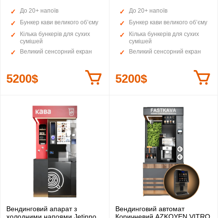
До 20+ напоїв
До 20+ напоїв
Бункер кави великого об’єму
Бункер кави великого об’єму
Кілька бункерів для сухих
Кілька бункерів для сухих
сумішей
сумішей
Великий сенсорний екран
Великий сенсорний екран
5200$
5200$
Вендинговий апарат з
Вендинговий автомат
холодними напоями Jetinno
Коричневий AZKOYEN VITRO