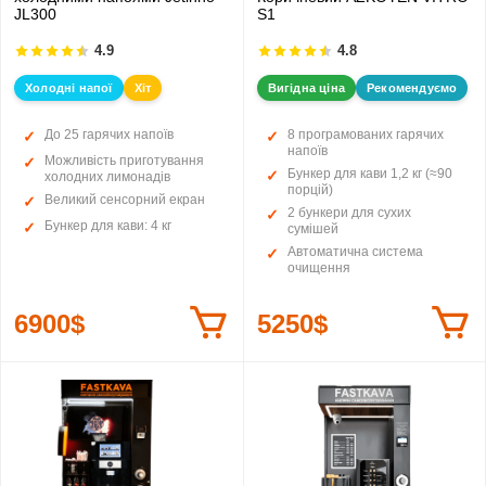
JL300
S1
4.9
4.8
Холодні напої
Хіт
Вигідна ціна
Рекомендуємо
До 25 гарячих напоїв
8 програмованих гарячих
напоїв
Можливість приготування
Бункер для кави 1,2 кг (≈90
холодних лимонадів
порцій)
Великий сенсорний екран
2 бункери для сухих
Бункер для кави: 4 кг
сумішей
Автоматична система
очищення
6900$
5250$