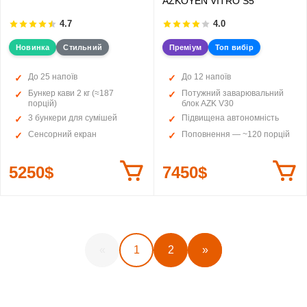
AZKOYEN VITRO S5
4.7
4.0
Новинка
Стильний
Преміум
Топ вибір
До 25 напоїв
До 12 напоїв
Бункер кави 2 кг (≈187
Потужний заварювальний
порцій)
блок AZK V30
3 бункери для сумішей
Підвищена автономність
Сенсорний екран
Поповнення — ~120 порцій
5250$
7450$
«
1
2
»