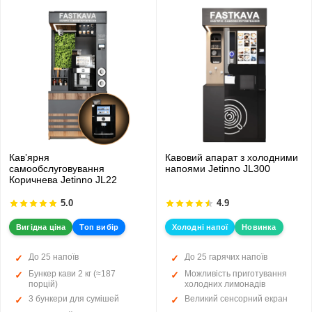
Кавʼярня
Кавовий апарат з холодними
самообслуговування
напоями Jetinno JL300
Коричнева Jetinno JL22
5.0
4.9
Вигідна ціна
Топ вибір
Холодні напої
Новинка
До 25 напоїв
До 25 гарячих напоїв
Бункер кави 2 кг (≈187
Можливість приготування
порцій)
холодних лимонадів
3 бункери для сумішей
Великий сенсорний екран