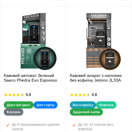
Кавовий автомат Зелений
Кавовий апарат з напоями
Saeco Phedra Evo Espresso
без кофеїну Jetinno JL33А
4.8
4.8
Дуже вигідно!
Для старту
Без кофеїну
Новинка
Класика
Здоровий вибір
До 8 програмованих гарячих
До 10–12 напоїв (без
напоїв
кофеїну)