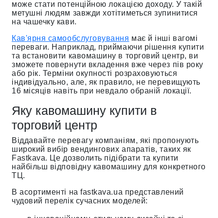
може стати потенційною локацією доходу. У такій
метушні людям завжди хотітиметься зупинитися
на чашечку кави.
Кав'ярня самообслуговування
має й інші вагомі
переваги. Наприклад, приймаючи рішення купити
та встановити кавомашину в торговий центр, ви
зможете повернути вкладення вже через пів року
або рік. Терміни окупності розраховуються
індивідуально, але, як правило, не перевищують
16 місяців навіть при невдало обраній локації.
Яку кавомашину купити в
торговий центр
Віддавайте перевагу компаніям, які пропонують
широкий вибір вендингових апаратів, таких як
Fastkava. Це дозволить підібрати та купити
найбільш відповідну кавомашину для конкретного
ТЦ.
В асортименті на fastkava.ua представлений
чудовий перелік сучасних моделей: