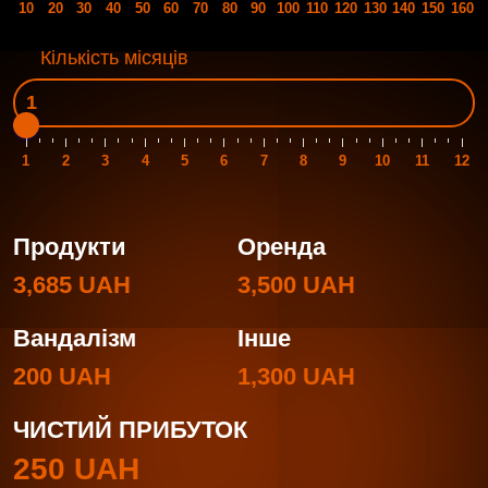
10
20
30
40
50
60
70
80
90
100
110
120
130
140
150
160
Кількість місяців
1
2
3
4
5
6
7
8
9
10
11
12
Продукти
Оренда
3,685 UAH
3,500 UAH
Вандалізм
Інше
200 UAH
1,300 UAH
ЧИСТИЙ ПРИБУТОК
250 UAH