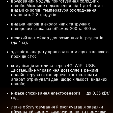
вбудований модуль приготування холодних
напоїв. Можливе підключення від 1 до 4 помп
видачі сиропів, температура охолодження
становить 2-8 градусів;
видача напоїв в екологічних та зручних
паперових стаканах об’ємом 200 та 400 мл;
великий контейнер для розчинних інгредієнтів
(до 4 кг);
здатність апарату працювати в місцях з великою
прохідністю;
комунікація можлива через 4G, WiFi, USB.
Дистанційне управління дозволяє в режимі
онлайн керувати кав’ярнею, контролювати
апарат, отримувати дані щодо кількості виданих
напоїв;
низьке споживання електроенергії ー до 0,35 кВт/
год;
легке обслуговування й експлуатація завдяки
вбудованій системі самоочищення та промивки