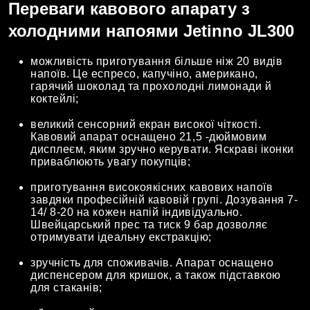
Переваги кавового апарату з
холодними напоями Jetinno JL300
можливість приготування більше ніж 20 видів
напоїв. Це еспресо, капучіно, американо,
гарячий шоколад та прохолодні лимонади й
коктейлі;
великий сенсорний екран високої чіткості.
Кавовий апарат оснащено 21,5 -дюймовим
дисплеєм, яким зручно керувати. Яскраві іконки
приваблюють увагу покупців;
приготування високоякісних кавових напоїв
завдяки професійній кавовій групі. Дозування 7-
14/ 8-20 на кожен напій індивідуально.
Швейцарський прес та тиск 9 бар дозволяє
отримувати ідеальну екстракцію;
зручність для споживачів. Апарат оснащено
диспенсером для кришок, а також підставкою
для стаканів;