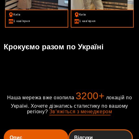
Київ
Київ
1 кавʼярня
1 кавʼярня
Крокуємо разом по Україні
3200+
Наша мережа вже охопила
локацій по
Україні. Хочете дізнатись статистику по вашому
регіону?
З
в
ʼ
я
ж
і
т
ь
с
я
з
м
е
н
е
д
ж
е
р
о
м
Опис
Відгуки