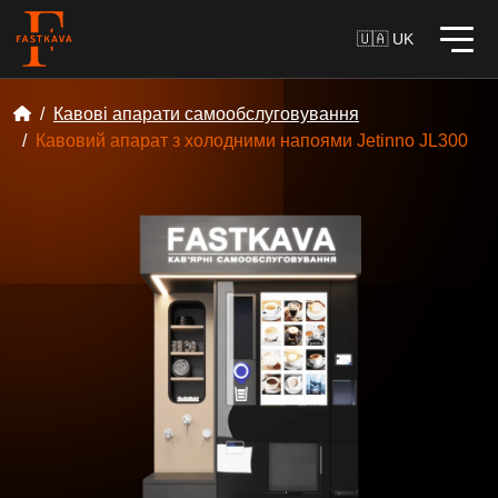
🇺🇦 UK
Кавові апарати самообслуговування
Кавовий апарат з холодними напоями Jetinno JL300