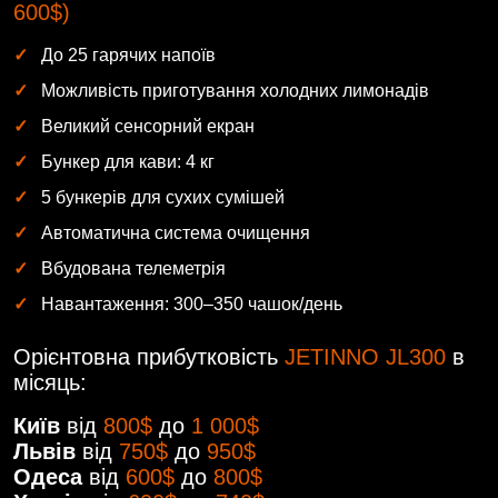
600$)
До 25 гарячих напоїв
Можливість приготування холодних лимонадів
Великий сенсорний екран
Бункер для кави: 4 кг
5 бункерів для сухих сумішей
Автоматична система очищення
Вбудована телеметрія
Навантаження: 300–350 чашок/день
Орієнтовна прибутковість
JETINNO JL300
в
місяць:
Київ
від
800$
до
1 000$
Львів
від
750$
до
950$
Одеса
від
600$
до
800$