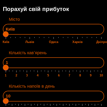
Порахуй свій прибуток
Місто
Київ
Львів
Одеса
Харків
Дніпро
Кількість кавʼярень
1
2
3
4
5
6
7
8
9
10
Кількість напоїв в день