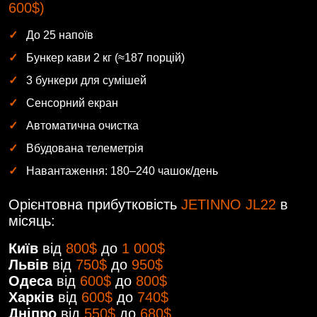
600$)
До 25 напоїв
Бункер кави 2 кг (≈187 порцій)
3 бункери для сумішей
Сенсорний екран
Автоматична очистка
Вбудована телеметрія
Навантаження: 180–240 чашок/день
Орієнтовна прибутковість
JETINNO JL22
в
місяць:
Київ
від
800$
до
1 000$
Львів
від
750$
до
950$
Одеса
від
600$
до
800$
Харків
від
600$
до
740$
Дніпро
від
550$
до
680$