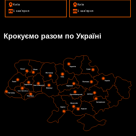
Київ
Київ
1 кавʼярня
1 кавʼярня
Крокуємо разом по Україні