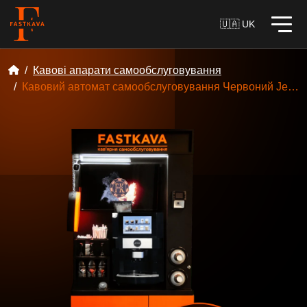
🇺🇦 UK
Кавові апарати самообслуговування
Кавовий автомат самообслуговування Червоний Jetinno JL22