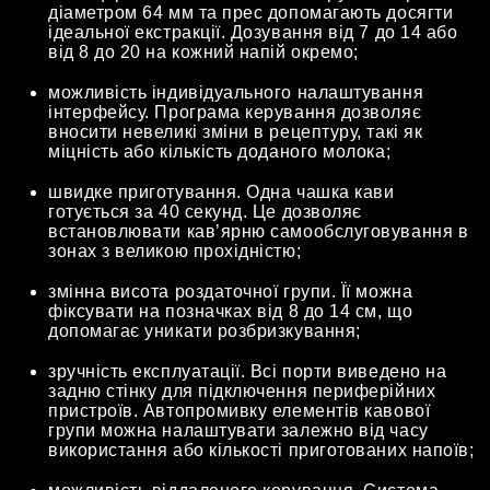
діаметром 64 мм та прес допомагають досягти
ідеальної екстракції. Дозування від 7 до 14 або
від 8 до 20 на кожний напій окремо;
можливість індивідуального налаштування
інтерфейсу. Програма керування дозволяє
вносити невеликі зміни в рецептуру, такі як
міцність або кількість доданого молока;
швидке приготування. Одна чашка кави
готується за 40 секунд. Це дозволяє
встановлювати кав’ярню самообслуговування в
зонах з великою прохідністю;
змінна висота роздаточної групи. Її можна
фіксувати на позначках від 8 до 14 см, що
допомагає уникати розбризкування;
зручність експлуатації. Всі порти виведено на
задню стінку для підключення периферійних
пристроїв. Автопромивку елементів кавової
групи можна налаштувати залежно від часу
використання або кількості приготованих напоїв;