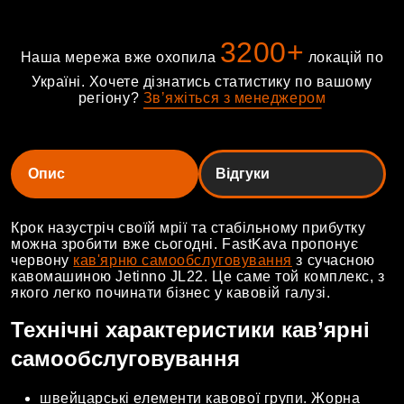
3200+
Наша мережа вже охопила
локацій по
Україні. Хочете дізнатись статистику по вашому
регіону?
З
в
ʼ
я
ж
і
т
ь
с
я
з
м
е
н
е
д
ж
е
р
о
м
Опис
Відгуки
Крок назустріч своїй мрії та стабільному прибутку
можна зробити вже сьогодні. FastKava пропонує
червону
кав'ярню самообслуговування
з сучасною
кавомашиною Jetinno JL22. Це саме той комплекс, з
якого легко починати бізнес у кавовій галузі.
Технічні характеристики кав’ярні
самообслуговування
швейцарські елементи кавової групи. Жорна