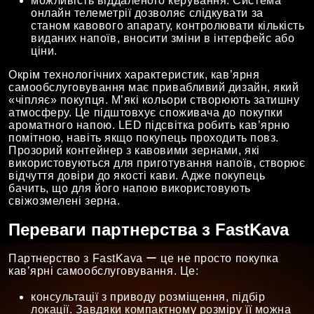
можливість віддаленого керування. Система
онлайн телеметрії дозволяє слідкувати за
станом кавового апарату, контролювати кількість
виданих напоїв, вносити зміни в інтерфейс або
ціни.
Окрім технологічних характеристик, кав’ярня
самообслуговування має привабливий дизайн, який
«чіпляє» покупця. М’які кольори створюють затишну
атмосферу. Це підштовхує споживача до покупки
ароматного напою. LED підсвітка робить кав’ярню
помітною, навіть якщо покупець проходить повз.
Прозорий контейнер з кавовими зернами, які
використовуються для приготування напоїв, створює
відчуття довіри до якості кави. Адже покупець
бачить, що для його напою використовують
свіжозмелені зерна.
Переваги партнерства з FastKava
Партнерство з FastKava ー це не просто покупка
кав’ярні самообслуговування. Це:
консультації з приводу розміщення, підбір
локації. Завдяки компактному розміру її можна