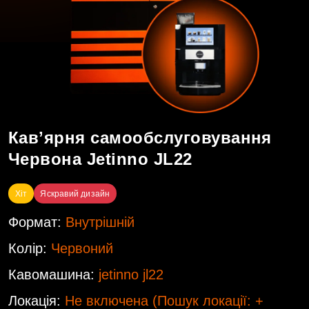
Кавʼярня самообслуговування
Червона Jetinno JL22
Хіт
Яскравий дизайн
Формат:
Внутрішній
Колір:
Червоний
Кавомашина:
jetinno jl22
Локація:
Не включена
(Пошук локації: +