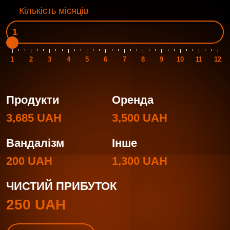
Кількість місяців
1
2
3
4
5
6
7
8
9
10
11
12
Продукти
Оренда
3,685 UAH
3,500 UAH
Вандалізм
Інше
200 UAH
1,300 UAH
ЧИСТИЙ ПРИБУТОК
250 UAH