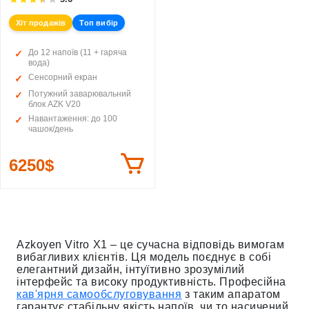
Хіт продажів
Топ вибір
До 12 напоїв (11 + гаряча
вода)
Сенсорний екран
Потужний заварювальний
блок AZK V20
Навантаження: до 100
чашок/день
6250$
Azkoyen Vitro X1 – це сучасна відповідь вимогам
вибагливих клієнтів. Ця модель поєднує в собі
елегантний дизайн, інтуїтивно зрозумілий
інтерфейс та високу продуктивність. Професійна
кав'ярня самообслуговування
з таким апаратом
гарантує стабільну якість напоїв, чи то насичений