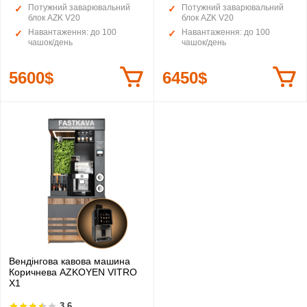
Потужний заварювальний
Потужний заварювальний
блок AZK V20
блок AZK V20
Навантаження: до 100
Навантаження: до 100
чашок/день
чашок/день
5600$
6450$
Вендінгова кавова машина
Коричнева AZKOYEN VITRO
X1
3.6