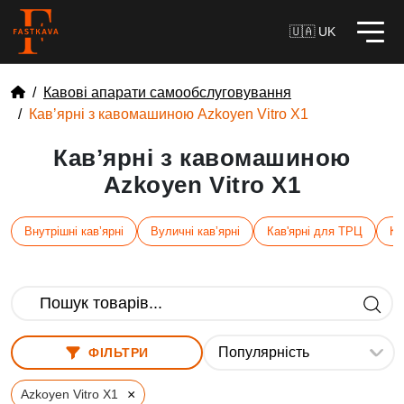
🇺🇦 UK
Кавові апарати самообслуговування
Кавʼярні з кавомашиною Azkoyen Vitro X1
Кавʼярні з кавомашиною
Azkoyen Vitro X1
Внутрішні кавʼярні
Вуличні кавʼярні
Кав'ярні для ТРЦ
Ка
ФІЛЬТРИ
×
Azkoyen Vitro X1