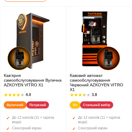
Кавʼярня
Кавовий автомат
самообслуговування Вулична
самообслуговування
AZKOYEN VITRO X1
Червоний AZKOYEN VITRO
X1
4.0
3.8
Вуличний
Потужний
Хіт
Стильний вибір
До 12 напоїв (11 + гаряча
До 12 напоїв (11 + гаряча
вода)
вода)
Сенсорний екран
Сенсорний екран