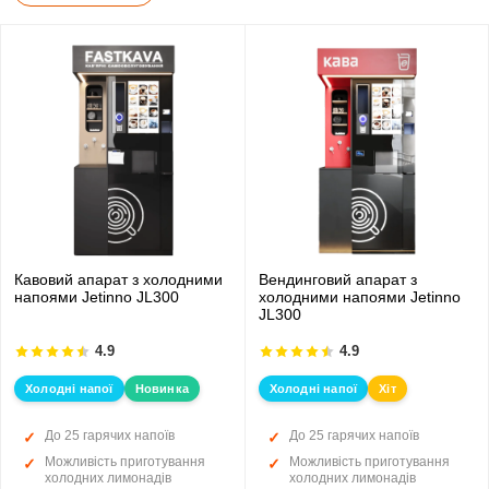
Кавовий апарат з холодними
Вендинговий апарат з
напоями Jetinno JL300
холодними напоями Jetinno
JL300
4.9
4.9
Холодні напої
Новинка
Холодні напої
Хіт
До 25 гарячих напоїв
До 25 гарячих напоїв
Можливість приготування
Можливість приготування
холодних лимонадів
холодних лимонадів