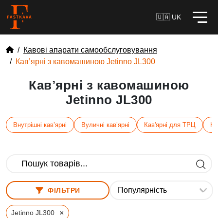
🇺🇦 UK
Кавові апарати самообслуговування
Кавʼярні з кавомашиною Jetinno JL300
Кавʼярні з кавомашиною
Jetinno JL300
Внутрішні кавʼярні
Вуличні кавʼярні
Кав'ярні для ТРЦ
Ка
ФІЛЬТРИ
×
Jetinno JL300