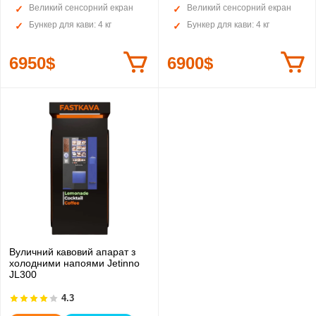
Великий сенсорний екран
Великий сенсорний екран
Бункер для кави: 4 кг
Бункер для кави: 4 кг
6950$
6900$
Вуличний кавовий апарат з
холодними напоями Jetinno
JL300
4.3