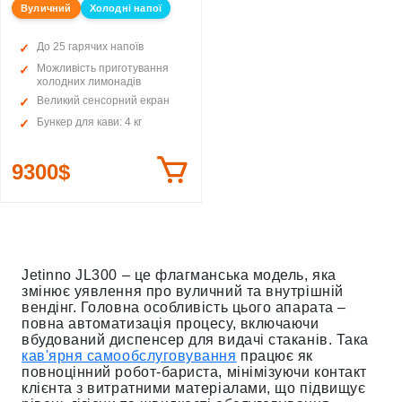
Вуличний
Холодні напої
До 25 гарячих напоїв
Можливість приготування
холодних лимонадів
Великий сенсорний екран
Бункер для кави: 4 кг
9300$
Jetinno JL300 – це флагманська модель, яка
змінює уявлення про вуличний та внутрішній
вендінг. Головна особливість цього апарата –
повна автоматизація процесу, включаючи
вбудований диспенсер для видачі стаканів. Така
кав'ярня самообслуговування
працює як
повноцінний робот-бариста, мінімізуючи контакт
клієнта з витратними матеріалами, що підвищує