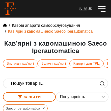
🇺🇦 UK
Кавові апарати самообслуговування
Кавʼярні з кавомашиною Saeco Iperautomatica
Кавʼярні з кавомашиною Saeco
Iperautomatica
Внутрішні кавʼярні
Вуличні кавʼярні
Кав'ярні для ТРЦ
Ка
ФІЛЬТРИ
×
Saeco Iperautomatica