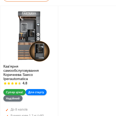
Кавʼярня
самообслуговування
Коричнева Saeco
Iperautomatica
4.8
Супер ціна!
Для старту
Надійний
До 8 напоїв
Бункер кави 1,2 кг (≈80