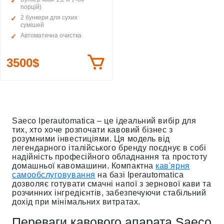
порцій)
2 бункери для сухих
сумішей
Автоматична очистка
3500$
Saeco Iperautomatica – це ідеальний вибір для
тих, хто хоче розпочати кавовий бізнес з
розумними інвестиціями. Ця модель від
легендарного італійського бренду поєднує в собі
надійність професійного обладнання та простоту
домашньої кавомашини. Компактна
кав'ярня
самообслуговування
на базі Iperautomatica
дозволяє готувати смачні напої з зернової кави та
розчинних інгредієнтів, забезпечуючи стабільний
дохід при мінімальних витратах.
Переваги кавового апарата Saeco