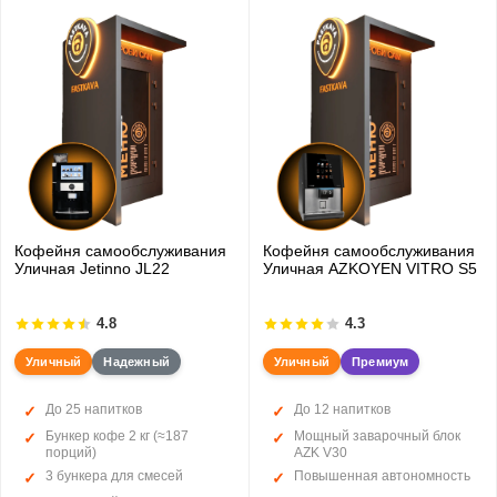
Кофейня самообслуживания
Кофейня самообслуживания
Уличная Jetinno JL22
Уличная AZKOYEN VITRO S5
4.8
4.3
Уличный
Надежный
Уличный
Премиум
До 25 напитков
До 12 напитков
Бункер кофе 2 кг (≈187
Мощный заварочный блок
порций)
AZK V30
3 бункера для смесей
Повышенная автономность