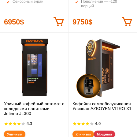
Сенсорный экран
Пополнение — ~120
порций
6950$
9750$
Уличный кофейный автомат с
Кофейня самообслуживания
холодными напитками
Уличная AZKOYEN VITRO X1
Jetinno JL300
4.3
4.0
Уличный
Уличный
Мощный