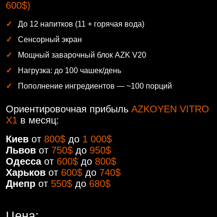
600$)
До 12 напитков (11 + горячая вода)
Сенсорный экран
Мощный заварочный блок AZK V20
Нагрузка: до 100 чашек/день
Пополнение ингредиентов — ~100 порций
Ориентировочная прибыль
AZKOYEN VITRO
X1
в месяц:
Киев
от
800$
до
1 000$
Львов
от
750$
до
950$
Одесса
от
600$
до
800$
Харьков
от
600$
до
740$
Днепр
от
550$
до
680$
Цена: