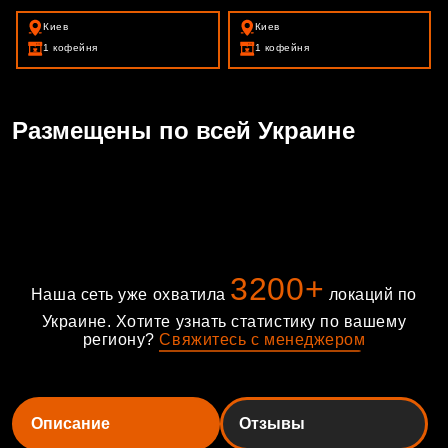
Киев
Киев
1 кофейня
1 кофейня
Размещены по всей Украине
3200+
Наша сеть уже охватила
локаций по
Украине. Хотите узнать статистику по вашему
региону?
С
в
я
ж
и
т
е
с
ь
с
м
е
н
е
д
ж
е
р
о
м
Описание
Отзывы