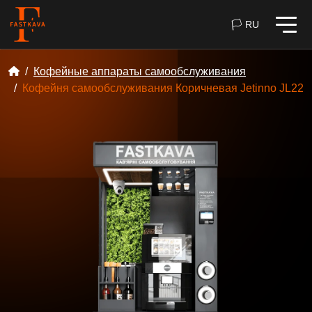
🏳 RU
Кофейные аппараты самообслуживания
Кофейня самообслуживания Коричневая Jetinno JL22