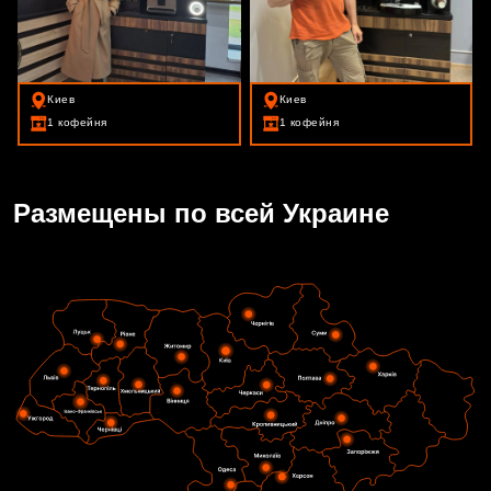
Киев
Киев
1 кофейня
1 кофейня
Размещены по всей Украине