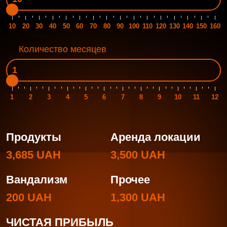
10
20
30
40
50
60
70
80
90
100
110
120
130
140
150
160
Количество месяцев
1
2
3
4
5
6
7
8
9
10
11
12
Продукты
Аренда локации
3,685 UAH
3,500 UAH
Вандализм
Прочее
200 UAH
1,300 UAH
ЧИСТАЯ ПРИБЫЛЬ