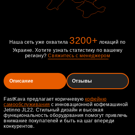
3200+
Наша сеть уже охватила
локаций по
Украине. Хотите узнать статистику по вашему
региону?
С
в
я
ж
и
т
е
с
ь
с
м
е
н
е
д
ж
е
р
о
м
Описание
Отзывы
FastKava предлагает коричневую
кофейню
самообслуживания
с инновационной кофемашиной
Jetinno JL22. Стильный дизайн и высокая
функциональность оборудования помогут привлечь
внимание покупателей и быть на шаг впереди
конкурентов.