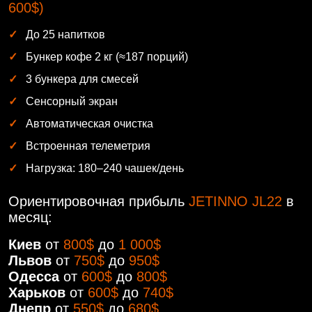
600$)
До 25 напитков
Бункер кофе 2 кг (≈187 порций)
3 бункера для смесей
Сенсорный экран
Автоматическая очистка
Встроенная телеметрия
Нагрузка: 180–240 чашек/день
Ориентировочная прибыль
JETINNO JL22
в
месяц:
Киев
от
800$
до
1 000$
Львов
от
750$
до
950$
Одесса
от
600$
до
800$
Харьков
от
600$
до
740$
Днепр
от
550$
до
680$